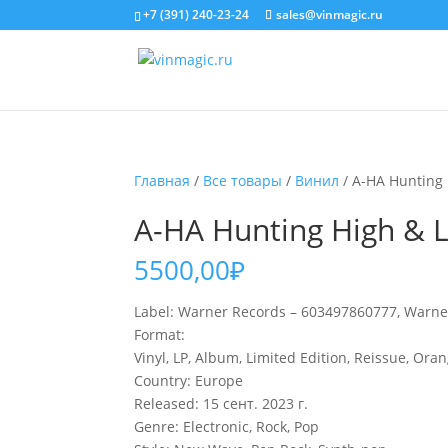
+7 (391) 240-23-24
sales@vinmagic.ru
Главная
/
Все товары
/
Винил
/ A-HA Hunting 
A-HA Hunting High & 
5500,00
₽
Label: Warner Records – 603497860777, Warne
Format:
Vinyl, LP, Album, Limited Edition, Reissue, Ora
Country: Europe
Released: 15 сент. 2023 г.
Genre: Electronic, Rock, Pop