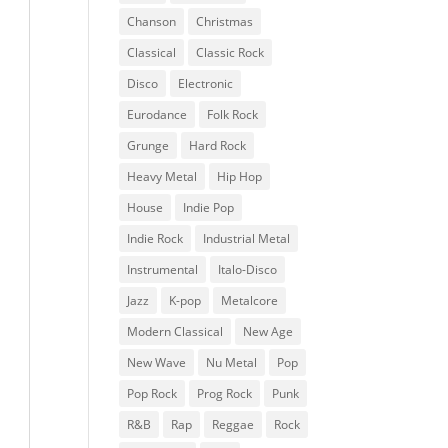
Chanson
Christmas
Classical
Classic Rock
Disco
Electronic
Eurodance
Folk Rock
Grunge
Hard Rock
Heavy Metal
Hip Hop
House
Indie Pop
Indie Rock
Industrial Metal
Instrumental
Italo-Disco
Jazz
K-pop
Metalcore
Modern Classical
New Age
New Wave
Nu Metal
Pop
Pop Rock
Prog Rock
Punk
R&B
Rap
Reggae
Rock