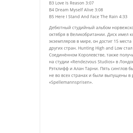
B3 Love Is Reason 3:07
B4 Dream Myself Alive 3:08
B5 Here I Stand And Face The Rain 4:33
Дебютный студийный альбом норвежской
октября в Великобритании. Диск имел 
экземпляров в мире, он достиг 15 места
других стран. Hunting High and Low с
Соединённом Королевстве, также получи
на студии «Rendezvous Studios» в Лонд
Рэтклифф и Алан Тарни. Пять синглов 
не во всех странах и были выпущены в
«Spellemannsprisen».