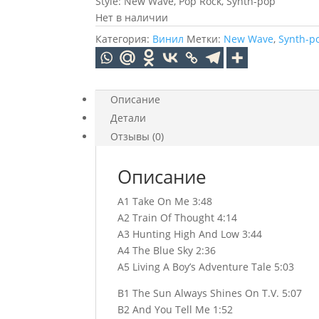
Style: New Wave, Pop Rock, Synth-pop
Нет в наличии
Категория:
Винил
Метки:
New Wave
,
Synth-p
Описание
Детали
Отзывы (0)
Описание
A1 Take On Me 3:48
A2 Train Of Thought 4:14
A3 Hunting High And Low 3:44
A4 The Blue Sky 2:36
A5 Living A Boy’s Adventure Tale 5:03
B1 The Sun Always Shines On T.V. 5:07
B2 And You Tell Me 1:52