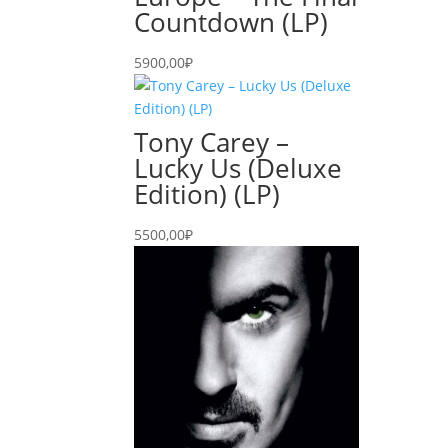
Countdown (LP)
5900,00
₽
Tony Carey –
Lucky Us (Deluxe
Edition) (LP)
5500,00
₽