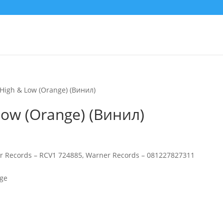
High & Low (Orange) (Винил)
Low (Orange) (Винил)
r Records – RCV1 724885, Warner Records – 081227827311
nge