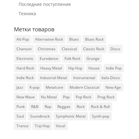
Последние поступления
Техника
Метки товаров
Alt-Pop
Alternative Rock
Blues
Blues Rock
Chanson
Christmas
Classical
Classic Rock
Disco
Electronic
Eurodance
Folk Rock
Grunge
Hard Rock
Heavy Metal
Hip Hop
House
Indie Pop
Indie Rock
Industrial Metal
Instrumental
Italo-Disco
Jazz
K-pop
Metalcore
Modern Classical
New Age
New Wave
Nu Metal
Pop
Pop Rock
Prog Rock
Punk
R&B
Rap
Reggae
Rock
Rock & Roll
Soul
Soundtrack
Symphonic Metal
Synth-pop
Trance
Trip Hop
Vocal