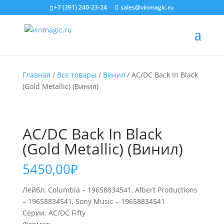
+7 (391) 240-23-24
sales@vinmagic.ru
Главная
/
Все товары
/
Винил
/ AC/DC Back In Black
(Gold Metallic) (Винил)
AC/DC Back In Black
(Gold Metallic) (Винил)
5450,00
₽
Лейбл: Columbia – 19658834541, Albert Productions
– 19658834541, Sony Music – 19658834541
Серии: AC/DC Fifty