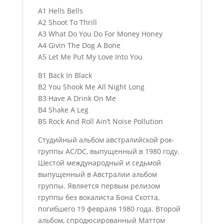
A1 Hells Bells
A2 Shoot To Thrill
A3 What Do You Do For Money Honey
A4 Givin The Dog A Bone
A5 Let Me Put My Love Into You
B1 Back In Black
B2 You Shook Me All Night Long
B3 Have A Drink On Me
B4 Shake A Leg
B5 Rock And Roll Ain’t Noise Pollution
Студийный альбом австралийской рок-
группы AC/DC, выпущенный в 1980 году.
Шестой международный и седьмой
выпущенный в Австралии альбом
группы. Является первым релизом
группы без вокалиста Бона Скотта,
погибшего 19 февраля 1980 года. Второй
альбом, спродюсированный Маттом