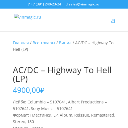
+7 (391) 240-23-24
sales@vinmagic.ru
Главная
/
Все товары
/
Винил
/ AC/DC – Highway To
Hell (LP)
AC/DC – Highway To Hell
(LP)
4900,00
₽
Лейбл: Columbia – 5107641, Albert Productions –
5107641, Sony Music – 5107641
Формат: Пластинки, LP, Album, Reissue, Remastered,
Stereo, 180