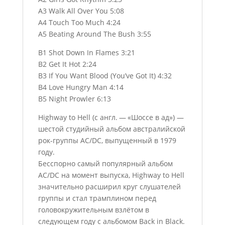
A3 Walk All Over You 5:08
A4 Touch Too Much 4:24
A5 Beating Around The Bush 3:55
B1 Shot Down In Flames 3:21
B2 Get It Hot 2:24
B3 If You Want Blood (You’ve Got It) 4:32
B4 Love Hungry Man 4:14
B5 Night Prowler 6:13
Highway to Hell (с англ. — «Шоссе в ад») —
шестой студийный альбом австралийской
рок-группы AC/DC, выпущенный в 1979
году.
Бесспорно самый популярный альбом
AC/DC на момент выпуска, Highway to Hell
значительно расширил круг слушателей
группы и стал трамплином перед
головокружительным взлётом в
следующем году с альбомом Back in Black.