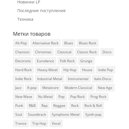
Новинки LP
Последние поступления
Техника
Метки товаров
Alt-Pop
Alternative Rock
Blues
Blues Rock
Chanson
Christmas
Classical
Classic Rock
Disco
Electronic
Eurodance
Folk Rock
Grunge
Hard Rock
Heavy Metal
Hip Hop
House
Indie Pop
Indie Rock
Industrial Metal
Instrumental
Italo-Disco
Jazz
K-pop
Metalcore
Modern Classical
New Age
New Wave
Nu Metal
Pop
Pop Rock
Prog Rock
Punk
R&B
Rap
Reggae
Rock
Rock & Roll
Soul
Soundtrack
Symphonic Metal
Synth-pop
Trance
Trip Hop
Vocal