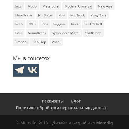
Jazz
K-pop
Metalcore
Modern Classical
New Age
New Wave
Nu Metal
Pop
Pop Rock
Prog Rock
Punk
R&B
Rap
Reggae
Rock
Rock & Roll
Soul
Soundtrack
Symphonic Metal
Synth-pop
Trance
Trip Hop
Vocal
Мы в соцсетях
Реквизиты
Блог
Политика обработки персональных данных
© Metodiq, 2018 | Дизайн и разработка
Metodiq