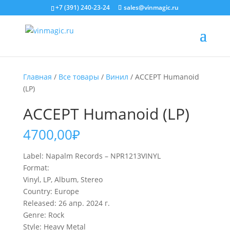
+7 (391) 240-23-24
sales@vinmagic.ru
Главная
/
Все товары
/
Винил
/ ACCEPT Humanoid
(LP)
ACCEPT Humanoid (LP)
4700,00
₽
Label: Napalm Records – NPR1213VINYL
Format:
Vinyl, LP, Album, Stereo
Country: Europe
Released: 26 апр. 2024 г.
Genre: Rock
Style: Heavy Metal