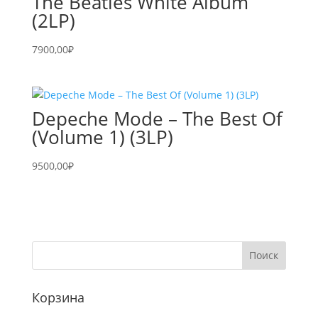
The Beatles White Album
(2LP)
7900,00
₽
Depeche Mode – The Best Of
(Volume 1) (3LP)
9500,00
₽
Корзина