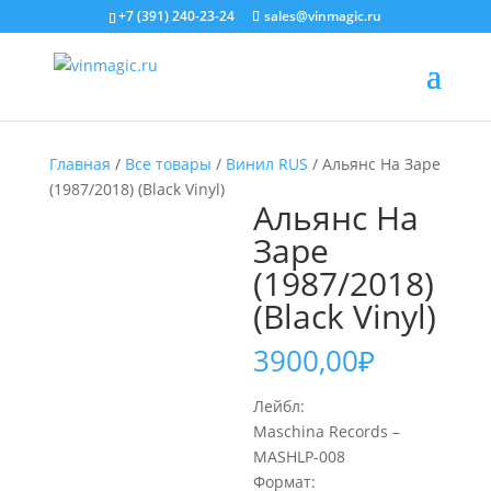
+7 (391) 240-23-24
sales@vinmagic.ru
Главная
/
Все товары
/
Винил RUS
/ Альянс На Заре
(1987/2018) (Black Vinyl)
Альянс На
Заре
(1987/2018)
(Black Vinyl)
3900,00
₽
Лейбл:
Maschina Records –
MASHLP-008
Формат: