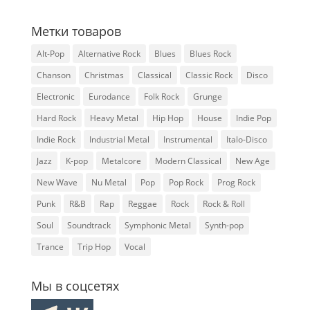
Метки товаров
Alt-Pop
Alternative Rock
Blues
Blues Rock
Chanson
Christmas
Classical
Classic Rock
Disco
Electronic
Eurodance
Folk Rock
Grunge
Hard Rock
Heavy Metal
Hip Hop
House
Indie Pop
Indie Rock
Industrial Metal
Instrumental
Italo-Disco
Jazz
K-pop
Metalcore
Modern Classical
New Age
New Wave
Nu Metal
Pop
Pop Rock
Prog Rock
Punk
R&B
Rap
Reggae
Rock
Rock & Roll
Soul
Soundtrack
Symphonic Metal
Synth-pop
Trance
Trip Hop
Vocal
Мы в соцсетях