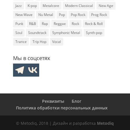
Jazz
K-pop
Metalcore
Modern Classical
New Age
New Wave
Nu Metal
Pop
Pop Rock
Prog Rock
Punk
R&B
Rap
Reggae
Rock
Rock & Roll
Soul
Soundtrack
Symphonic Metal
Synth-pop
Trance
Trip Hop
Vocal
Мы в соцсетях
Реквизиты
Блог
Политика обработки персональных данных
© Metodiq, 2018 | Дизайн и разработка
Metodiq