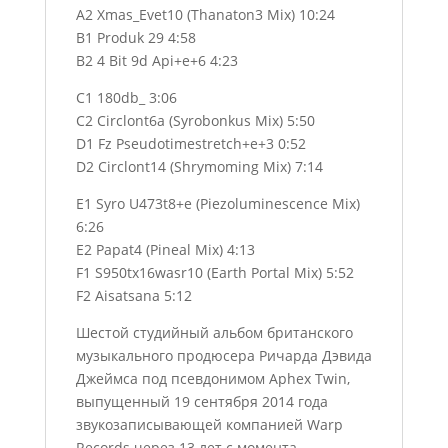
A2 Xmas_Evet10 (Thanaton3 Mix) 10:24
B1 Produk 29 4:58
B2 4 Bit 9d Api+e+6 4:23
C1 180db_ 3:06
C2 Circlont6a (Syrobonkus Mix) 5:50
D1 Fz Pseudotimestretch+e+3 0:52
D2 Circlont14 (Shrymoming Mix) 7:14
E1 Syro U473t8+e (Piezoluminescence Mix)
6:26
E2 Papat4 (Pineal Mix) 4:13
F1 S950tx16wasr10 (Earth Portal Mix) 5:52
F2 Aisatsana 5:12
Шестой студийный альбом британского
музыкального продюсера Ричарда Дэвида
Джеймса под псевдонимом Aphex Twin,
выпущенный 19 сентября 2014 года
звукозаписывающей компанией Warp
Records через 13 лет с момента