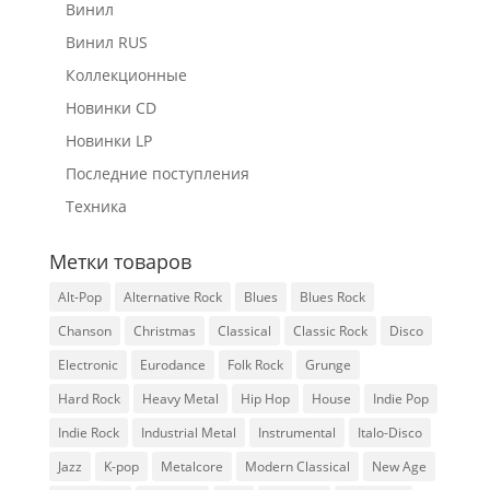
Винил
Винил RUS
Коллекционные
Новинки CD
Новинки LP
Последние поступления
Техника
Метки товаров
Alt-Pop
Alternative Rock
Blues
Blues Rock
Chanson
Christmas
Classical
Classic Rock
Disco
Electronic
Eurodance
Folk Rock
Grunge
Hard Rock
Heavy Metal
Hip Hop
House
Indie Pop
Indie Rock
Industrial Metal
Instrumental
Italo-Disco
Jazz
K-pop
Metalcore
Modern Classical
New Age