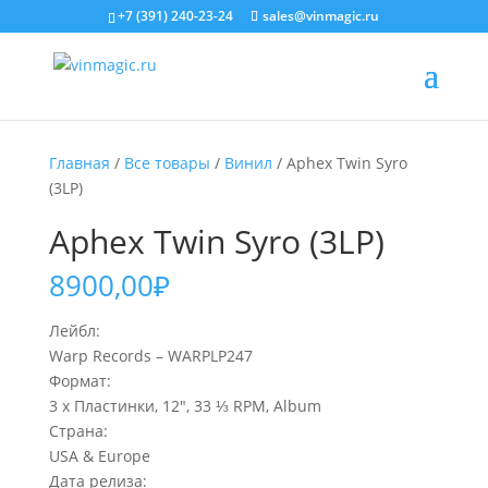
+7 (391) 240-23-24
sales@vinmagic.ru
Главная
/
Все товары
/
Винил
/ Aphex Twin Syro
(3LP)
Aphex Twin Syro (3LP)
8900,00
₽
Лейбл:
Warp Records – WARPLP247
Формат:
3 x Пластинки, 12″, 33 ⅓ RPM, Album
Страна:
USA & Europe
Дата релиза: