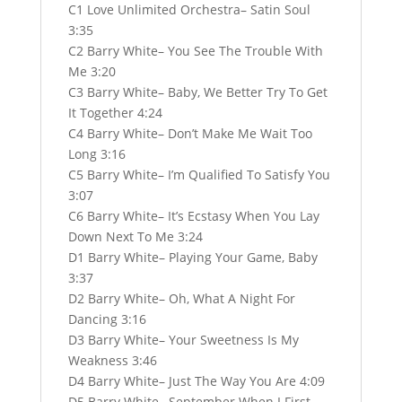
C1 Love Unlimited Orchestra– Satin Soul
3:35
C2 Barry White– You See The Trouble With
Me 3:20
C3 Barry White– Baby, We Better Try To Get
It Together 4:24
C4 Barry White– Don’t Make Me Wait Too
Long 3:16
C5 Barry White– I’m Qualified To Satisfy You
3:07
C6 Barry White– It’s Ecstasy When You Lay
Down Next To Me 3:24
D1 Barry White– Playing Your Game, Baby
3:37
D2 Barry White– Oh, What A Night For
Dancing 3:16
D3 Barry White– Your Sweetness Is My
Weakness 3:46
D4 Barry White– Just The Way You Are 4:09
D5 Barry White– September When I First