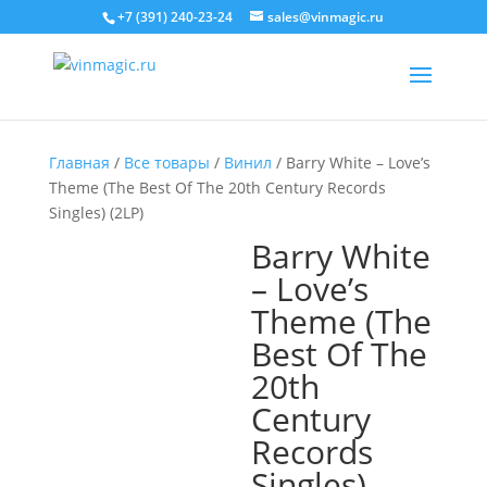
+7 (391) 240-23-24
sales@vinmagic.ru
Главная
/
Все товары
/
Винил
/ Barry White – Love’s
Theme (The Best Of The 20th Century Records
Singles) (2LP)
Barry White
– Love’s
Theme (The
Best Of The
20th
Century
Records
Singles)