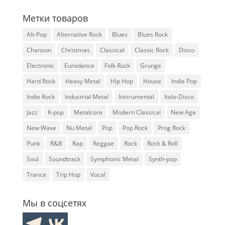
Метки товаров
Alt-Pop
Alternative Rock
Blues
Blues Rock
Chanson
Christmas
Classical
Classic Rock
Disco
Electronic
Eurodance
Folk Rock
Grunge
Hard Rock
Heavy Metal
Hip Hop
House
Indie Pop
Indie Rock
Industrial Metal
Instrumental
Italo-Disco
Jazz
K-pop
Metalcore
Modern Classical
New Age
New Wave
Nu Metal
Pop
Pop Rock
Prog Rock
Punk
R&B
Rap
Reggae
Rock
Rock & Roll
Soul
Soundtrack
Symphonic Metal
Synth-pop
Trance
Trip Hop
Vocal
Мы в соцсетях