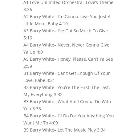
A1 Love Unlimited Orchestra– Love’s Theme
3:36
A2 Barry White– I’m Gonna Love You Just A
Little More, Baby 4:10
A3 Barry White– I’ve Got So Much To Give
5:16
A4 Barry White– Never, Never Gonna Give
Ya Up 4:01
A5 Barry White– Honey, Please, Can’t Ya See
2:59
B1 Barry White– Can’t Get Enough Of Your
Love, Babe 3:21
B2 Barry White– You’re The First, The Last,
My Everything 3:32
B3 Barry White– What Am I Gonna Do With
You 3:36
B4 Barry White– I’ll Do For You Anything You
Want Me To 4:09
B5 Barry White– Let The Music Play 3:34