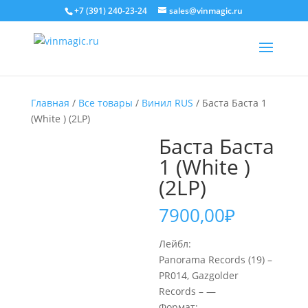
+7 (391) 240-23-24
sales@vinmagic.ru
Главная
/
Все товары
/
Винил RUS
/ Баста Баста 1
(White ) (2LP)
Баста Баста
1 (White )
(2LP)
7900,00
₽
Лейбл:
Panorama Records (19) –
PR014, Gazgolder
Records – —
Формат: