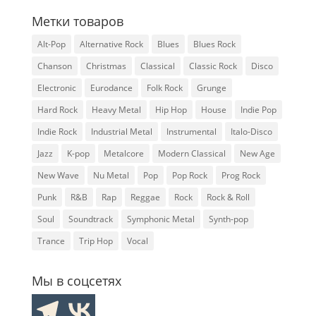
Метки товаров
Alt-Pop
Alternative Rock
Blues
Blues Rock
Chanson
Christmas
Classical
Classic Rock
Disco
Electronic
Eurodance
Folk Rock
Grunge
Hard Rock
Heavy Metal
Hip Hop
House
Indie Pop
Indie Rock
Industrial Metal
Instrumental
Italo-Disco
Jazz
K-pop
Metalcore
Modern Classical
New Age
New Wave
Nu Metal
Pop
Pop Rock
Prog Rock
Punk
R&B
Rap
Reggae
Rock
Rock & Roll
Soul
Soundtrack
Symphonic Metal
Synth-pop
Trance
Trip Hop
Vocal
Мы в соцсетях