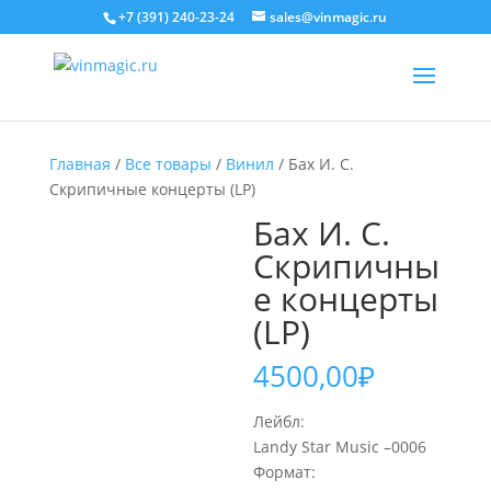
+7 (391) 240-23-24
sales@vinmagic.ru
Главная
/
Все товары
/
Винил
/ Бах И. С.
Скрипичные концерты (LP)
Бах И. С.
Скрипичны
е концерты
(LP)
4500,00
₽
Лейбл:
Landy Star Music –0006
Формат: