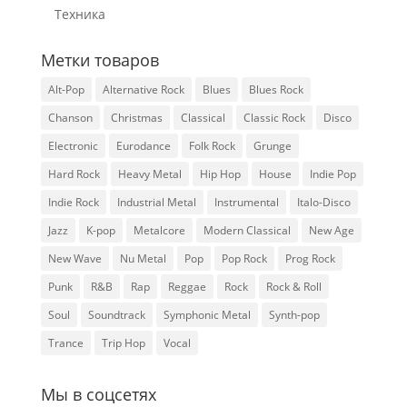
Техника
Метки товаров
Alt-Pop
Alternative Rock
Blues
Blues Rock
Chanson
Christmas
Classical
Classic Rock
Disco
Electronic
Eurodance
Folk Rock
Grunge
Hard Rock
Heavy Metal
Hip Hop
House
Indie Pop
Indie Rock
Industrial Metal
Instrumental
Italo-Disco
Jazz
K-pop
Metalcore
Modern Classical
New Age
New Wave
Nu Metal
Pop
Pop Rock
Prog Rock
Punk
R&B
Rap
Reggae
Rock
Rock & Roll
Soul
Soundtrack
Symphonic Metal
Synth-pop
Trance
Trip Hop
Vocal
Мы в соцсетях