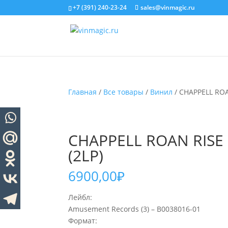
+7 (391) 240-23-24
sales@vinmagic.ru
Главная
/
Все товары
/
Винил
/ CHAPPELL ROA
CHAPPELL ROAN RISE 
(2LP)
6900,00
₽
Лейбл:
Amusement Records (3) – B0038016-01
Формат: