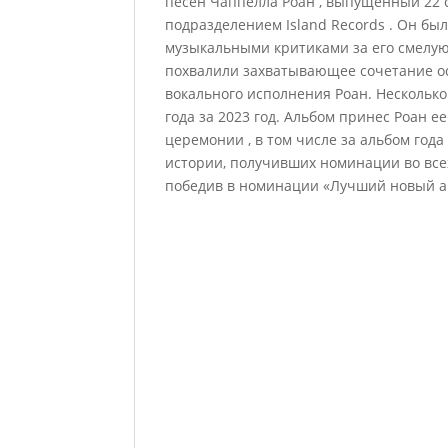
песен Чаппелла Роан , выпущенный 22 
подразделением Island Records . Он б
музыкальными критиками за его смелу
похвалили захватывающее сочетание ос
вокального исполнения Роан. Несколько
года за 2023 год. Альбом принес Роан
церемонии , в том числе за альбом года
истории, получивших номинации во всех
победив в номинации «Лучший новый а