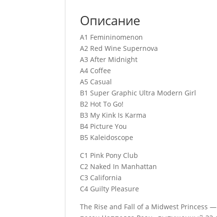
Описание
A1 Femininomenon
A2 Red Wine Supernova
A3 After Midnight
A4 Coffee
A5 Casual
B1 Super Graphic Ultra Modern Girl
B2 Hot To Go!
B3 My Kink Is Karma
B4 Picture You
B5 Kaleidoscope
C1 Pink Pony Club
C2 Naked In Manhattan
C3 California
C4 Guilty Pleasure
The Rise and Fall of a Midwest Prince