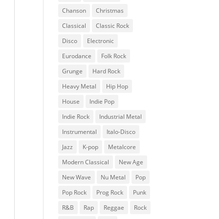
Chanson
Christmas
Classical
Classic Rock
Disco
Electronic
Eurodance
Folk Rock
Grunge
Hard Rock
Heavy Metal
Hip Hop
House
Indie Pop
Indie Rock
Industrial Metal
Instrumental
Italo-Disco
Jazz
K-pop
Metalcore
Modern Classical
New Age
New Wave
Nu Metal
Pop
Pop Rock
Prog Rock
Punk
R&B
Rap
Reggae
Rock