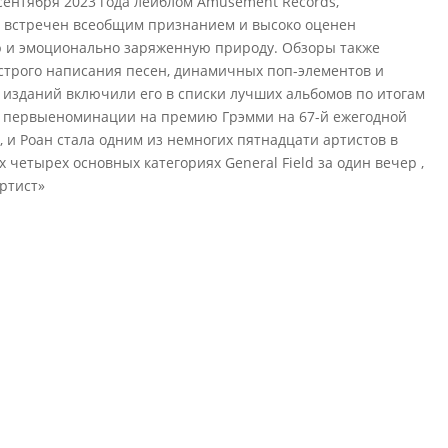
сентября 2023 года лейблом Amusement Records,
ыл встречен всеобщим признанием и высоко оценен
ю и эмоционально заряженную природу. Обзоры также
трого написания песен, динамичных поп-элементов и
 изданий включили его в списки лучших альбомов по итогам
 ее первыеноминации на премию Грэмми на 67-й ежегодной
 , и Роан стала одним из немногих пятнадцати артистов в
 четырех основных категориях General Field за один вечер ,
ртист»