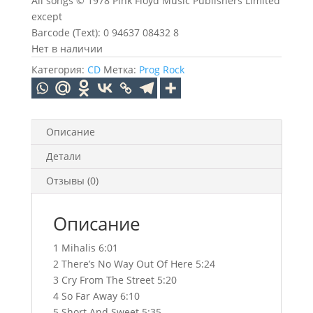
All songs © 1978 Pink Floyd Music Publishers Limited
except
Barcode (Text): 0 94637 08432 8
Нет в наличии
Категория:
CD
Метка:
Prog Rock
Описание
Детали
Отзывы (0)
Описание
1 Mihalis 6:01
2 There’s No Way Out Of Here 5:24
3 Cry From The Street 5:20
4 So Far Away 6:10
5 Short And Sweet 5:35