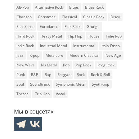
Alt-Pop
Alternative Rock
Blues
Blues Rock
Chanson
Christmas
Classical
Classic Rock
Disco
Electronic
Eurodance
Folk Rock
Grunge
Hard Rock
Heavy Metal
Hip Hop
House
Indie Pop
Indie Rock
Industrial Metal
Instrumental
Italo-Disco
Jazz
K-pop
Metalcore
Modern Classical
New Age
New Wave
Nu Metal
Pop
Pop Rock
Prog Rock
Punk
R&B
Rap
Reggae
Rock
Rock & Roll
Soul
Soundtrack
Symphonic Metal
Synth-pop
Trance
Trip Hop
Vocal
Мы в соцсетях