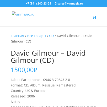
+7 (391) 240-23-24
sales@vinmagic.ru
Главная
/
Все товары
/
CD
/ David Gilmour ‎– David
Gilmour (CD)
David Gilmour ‎– David
Gilmour (CD)
1500,00
₽
Label: Parlophone ‎– 0946 3 70843 2 8
Format: CD, Album, Reissue, Remastered
Country: UK & Europe
Released: 2006
Notes