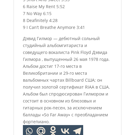
6 Raise My Rent 5:52
7 No Way 6:15
8 Deafinitely 4:28
9 I Can’t Breathe Anymore 3:41
Дэвид Гилмор — дебютный сольный
студийный альбомгитариста и
соведущего вокалиста Pink Floyd Дэвида
Гилмора , выпущенный 26 мая 1978 года.
Альбом достиг 17-го места в
Великобритании и 29-го места
вальбомных чартах Billboard США; он
получил золотой сертификат RIAA в США.
Альбом был спродюсирован Гилмором и
состоит в основном из блюзовых и
гитарных рок-песен, за исключением
баллады «So Far Away» с преобладанием
фортепиано.