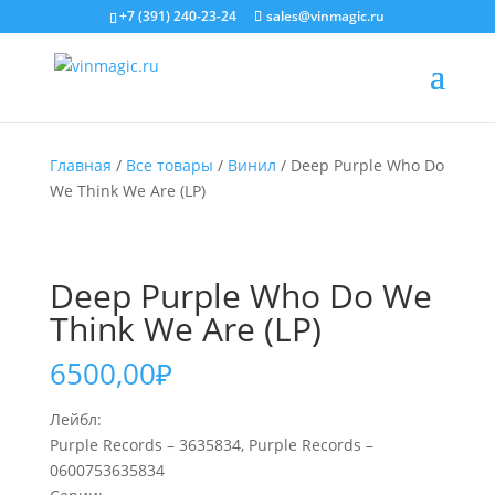
+7 (391) 240-23-24
sales@vinmagic.ru
Главная
/
Все товары
/
Винил
/ Deep Purple Who Do
We Think We Are (LP)
Deep Purple Who Do We
Think We Are (LP)
6500,00
₽
Лейбл:
Purple Records – 3635834, Purple Records –
0600753635834