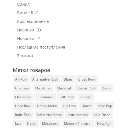
Винил
Винил RUS
Коллекционные
Новинки CD
Новинки LP
Последние поступления
Техника
Метки товаров
Alt-Pop
Alternative Rock
Blues
Blues Rock
Chanson
Christmas
Classical
Classic Rock
Disco
Electronic
Eurodance
Folk Rock
Grunge
Hard Rock
Heavy Metal
Hip Hop
House
Indie Pop
Indie Rock
Industrial Metal
Instrumental
Italo-Disco
Jazz
K-pop
Metalcore
Modern Classical
New Age