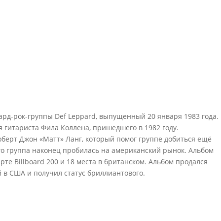
ард-рок-группы Def Leppard, выпущенный 20 января 1983 года.
я гитариста Фила Коллена, пришедшего в 1982 году.
берт Джон «Матт» Ланг, который помог группе добиться ещё
его группа наконец пробилась на американский рынок. Альбом
рте Billboard 200 и 18 места в британском. Альбом продался
 в США и получил статус бриллиантового.