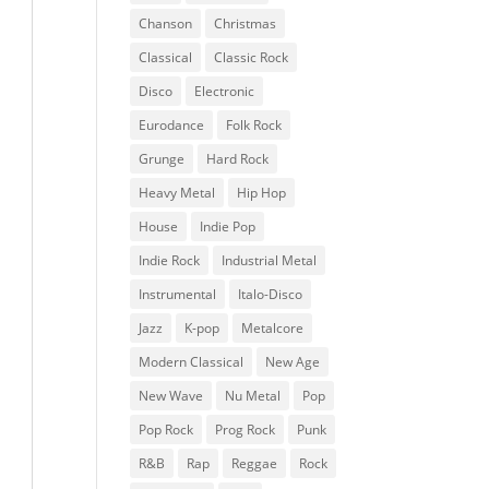
Chanson
Christmas
Classical
Classic Rock
Disco
Electronic
Eurodance
Folk Rock
Grunge
Hard Rock
Heavy Metal
Hip Hop
House
Indie Pop
Indie Rock
Industrial Metal
Instrumental
Italo-Disco
Jazz
K-pop
Metalcore
Modern Classical
New Age
New Wave
Nu Metal
Pop
Pop Rock
Prog Rock
Punk
R&B
Rap
Reggae
Rock