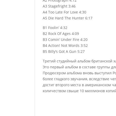
A2 Photograph 4:12
A3 Stagefright 3:46
A4 Too Late For Love 4:30
A5 Die Hard The Hunter 6:17
B1 Foolin’ 4:32
B2 Rock Of Ages 4:09
B3 Comin’ Under Fire 4:20
B4 Action! Not Words 3:52
B5 Billy’s Got A Gun 5:27
Третий студийный альбом британской х
Это первый альбом в составе группы дл
Продюсером альбома вновь выступил Ро
более гладкого звучания, вследствие ч
достиг второго места в американском ча
количеством свыше 10 миллионов копий