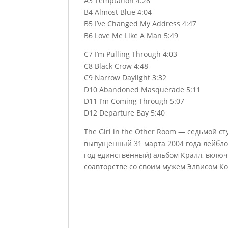
A3 Temptation 4:28
B4 Almost Blue 4:04
B5 I’ve Changed My Address 4:47
B6 Love Me Like A Man 5:49
C7 I’m Pulling Through 4:03
C8 Black Crow 4:48
C9 Narrow Daylight 3:32
D10 Abandoned Masquerade 5:11
D11 I’m Coming Through 5:07
D12 Departure Bay 5:40
The Girl in the Other Room — седьмой 
выпущенный 31 марта 2004 года лейблом
год единственный) альбом Кралл, вклю
соавторстве со своим мужем Элвисом Ко