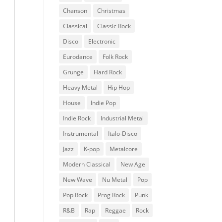
Chanson
Christmas
Classical
Classic Rock
Disco
Electronic
Eurodance
Folk Rock
Grunge
Hard Rock
Heavy Metal
Hip Hop
House
Indie Pop
Indie Rock
Industrial Metal
Instrumental
Italo-Disco
Jazz
K-pop
Metalcore
Modern Classical
New Age
New Wave
Nu Metal
Pop
Pop Rock
Prog Rock
Punk
R&B
Rap
Reggae
Rock