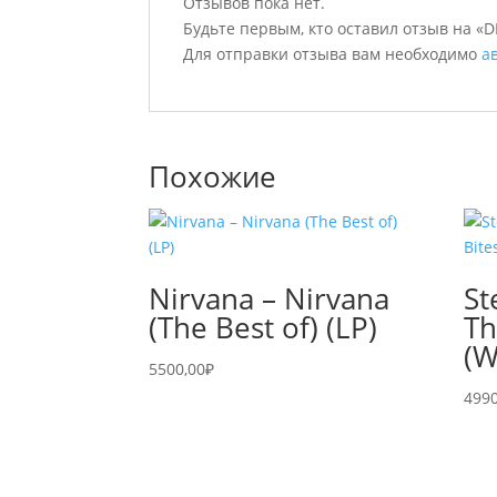
Отзывов пока нет.
Будьте первым, кто оставил отзыв на «DI
Для отправки отзыва вам необходимо
а
Похожие
Nirvana – Nirvana
St
(The Best of) (LP)
Th
(W
5500,00
₽
4990