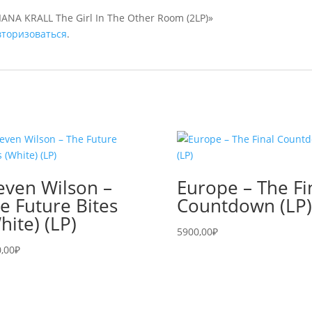
ANA KRALL The Girl In The Other Room (2LP)»
вторизоваться
.
even Wilson –
Europe – The Fi
e Future Bites
Countdown (LP)
hite) (LP)
5900,00
₽
,00
₽