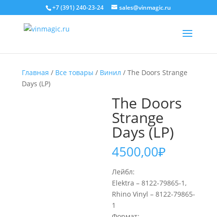
+7 (391) 240-23-24
sales@vinmagic.ru
Главная
/
Все товары
/
Винил
/ The Doors Strange
Days (LP)
The Doors
Strange
Days (LP)
4500,00
₽
Лейбл:
Elektra – 8122-79865-1,
Rhino Vinyl – 8122-79865-
1
Формат: