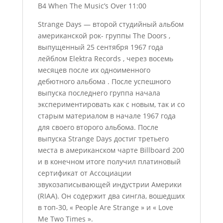
B4 When The Music’s Over 11:00
Strange Days — второй студийный альбом
американской рок- группы The Doors ,
выпущенный 25 сентября 1967 года
лейблом Elektra Records , через восемь
месяцев после их одноименного
дебютного альбома . После успешного
выпуска последнего группа начала
экспериментировать как с новым, так и со
старым материалом в начале 1967 года
для своего второго альбома. После
выпуска Strange Days достиг третьего
места в американском чарте Billboard 200
и в конечном итоге получил платиновый
сертификат от Ассоциации
звукозаписывающей индустрии Америки
(RIAA). Он содержит два сингла, вошедших
в топ-30, « People Are Strange » и « Love
Me Two Times ».