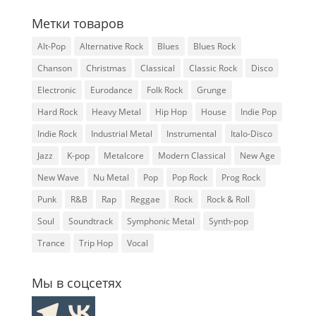
Метки товаров
Alt-Pop
Alternative Rock
Blues
Blues Rock
Chanson
Christmas
Classical
Classic Rock
Disco
Electronic
Eurodance
Folk Rock
Grunge
Hard Rock
Heavy Metal
Hip Hop
House
Indie Pop
Indie Rock
Industrial Metal
Instrumental
Italo-Disco
Jazz
K-pop
Metalcore
Modern Classical
New Age
New Wave
Nu Metal
Pop
Pop Rock
Prog Rock
Punk
R&B
Rap
Reggae
Rock
Rock & Roll
Soul
Soundtrack
Symphonic Metal
Synth-pop
Trance
Trip Hop
Vocal
Мы в соцсетях