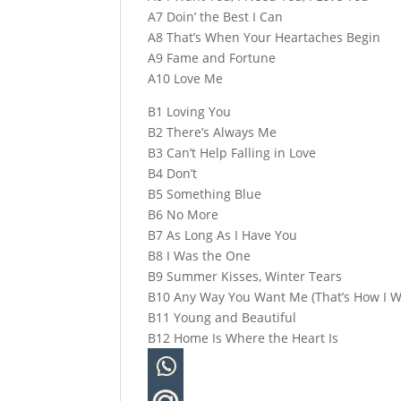
A7 Doin’ the Best I Can
A8 That’s When Your Heartaches Begin
A9 Fame and Fortune
A10 Love Me
B1 Loving You
B2 There’s Always Me
B3 Can’t Help Falling in Love
B4 Don’t
B5 Something Blue
B6 No More
B7 As Long As I Have You
B8 I Was the One
B9 Summer Kisses, Winter Tears
B10 Any Way You Want Me (That’s How I Wi
B11 Young and Beautiful
B12 Home Is Where the Heart Is