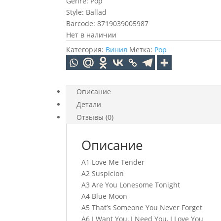
Genre: Pop
Style: Ballad
Barcode: 8719039005987
Нет в наличии
Категория:
Винил
Метка:
Pop
Описание
Детали
Отзывы (0)
Описание
A1 Love Me Tender
A2 Suspicion
A3 Are You Lonesome Tonight
A4 Blue Moon
A5 That’s Someone You Never Forget
A6 I Want You, I Need You, I Love You