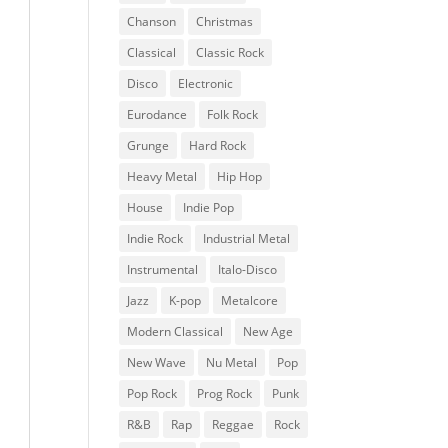
Chanson
Christmas
Classical
Classic Rock
Disco
Electronic
Eurodance
Folk Rock
Grunge
Hard Rock
Heavy Metal
Hip Hop
House
Indie Pop
Indie Rock
Industrial Metal
Instrumental
Italo-Disco
Jazz
K-pop
Metalcore
Modern Classical
New Age
New Wave
Nu Metal
Pop
Pop Rock
Prog Rock
Punk
R&B
Rap
Reggae
Rock