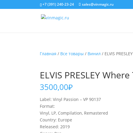
+7 (391) 240-23-24
sales@vinmagic.ru
Главная
/
Все товары
/
Винил
/ ELVIS PRESLEY 
ELVIS PRESLEY Where Th
3500,00
₽
Label: Vinyl Passion – VP 90137
Format:
Vinyl, LP, Compilation, Remastered
Country: Europe
Released: 2019