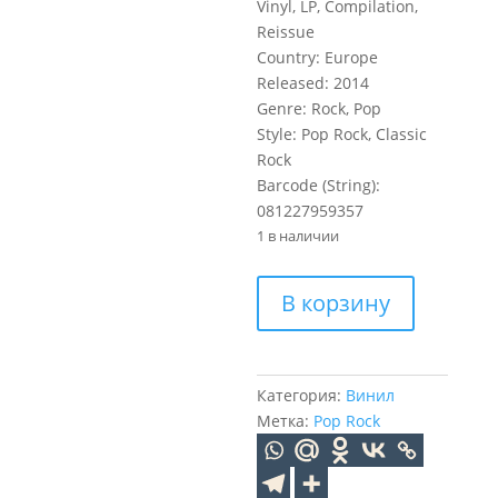
Vinyl, LP, Compilation,
Reissue
Country: Europe
Released: 2014
Genre: Rock, Pop
Style: Pop Rock, Classic
Rock
Barcode (String):
081227959357
1 в наличии
Количество
В корзину
товара
FLEETWOOD
MAC
Greatest
Категория:
Винил
Hits
Метка:
Pop Rock
(LP)