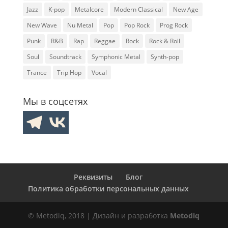
Jazz
K-pop
Metalcore
Modern Classical
New Age
New Wave
Nu Metal
Pop
Pop Rock
Prog Rock
Punk
R&B
Rap
Reggae
Rock
Rock & Roll
Soul
Soundtrack
Symphonic Metal
Synth-pop
Trance
Trip Hop
Vocal
Мы в соцсетях
Реквизиты
Блог
Политика обработки персональных данных
© Metodiq, 2018 | Дизайн и разработка
Metodiq