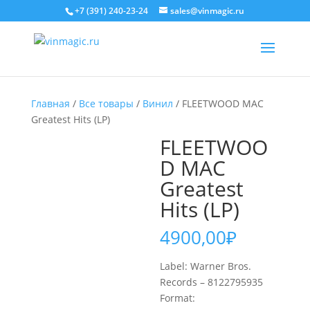
+7 (391) 240-23-24
sales@vinmagic.ru
Главная
/
Все товары
/
Винил
/ FLEETWOOD MAC
Greatest Hits (LP)
FLEETWOO
D MAC
Greatest
Hits (LP)
4900,00
₽
Label: Warner Bros.
Records – 8122795935
Format: