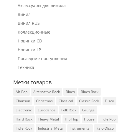
Аксессуары для винила
Винил
Винил RUS
Коллекционные
Новинки CD
Новинки LP
Последние поступления
Техника
Метки товаров
Alt-Pop
Alternative Rock
Blues
Blues Rock
Chanson
Christmas
Classical
Classic Rock
Disco
Electronic
Eurodance
Folk Rock
Grunge
Hard Rock
Heavy Metal
Hip Hop
House
Indie Pop
Indie Rock
Industrial Metal
Instrumental
Italo-Disco