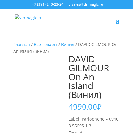
+7 (391) 240-23-24
sales@vinmagic.ru
Главная
/
Все товары
/
Винил
/ DAVID GILMOUR On
An Island (Винил)
DAVID
GILMOUR
On An
Island
(Винил)
4990,00
₽
Label: Parlophone – 0946
3 55695 1 3
Format: