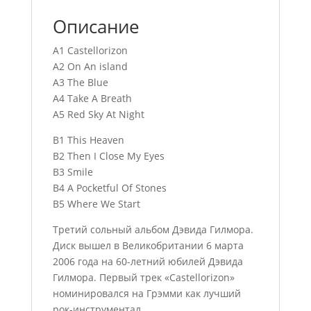
Описание
A1 Castellorizon
A2 On An island
A3 The Blue
A4 Take A Breath
A5 Red Sky At Night
B1 This Heaven
B2 Then I Close My Eyes
B3 Smile
B4 A Pocketful Of Stones
B5 Where We Start
Третий сольный альбом Дэвида Гилмора.
Диск вышел в Великобритании 6 марта
2006 года на 60-летний юбилей Дэвида
Гилмора. Первый трек «Castellorizon»
номинировался на Грэмми как лучший
рок-инструментал.