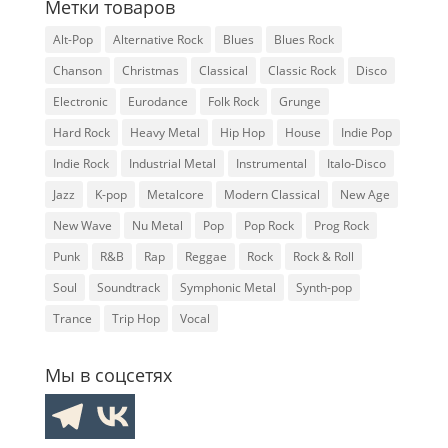
Метки товаров
Alt-Pop
Alternative Rock
Blues
Blues Rock
Chanson
Christmas
Classical
Classic Rock
Disco
Electronic
Eurodance
Folk Rock
Grunge
Hard Rock
Heavy Metal
Hip Hop
House
Indie Pop
Indie Rock
Industrial Metal
Instrumental
Italo-Disco
Jazz
K-pop
Metalcore
Modern Classical
New Age
New Wave
Nu Metal
Pop
Pop Rock
Prog Rock
Punk
R&B
Rap
Reggae
Rock
Rock & Roll
Soul
Soundtrack
Symphonic Metal
Synth-pop
Trance
Trip Hop
Vocal
Мы в соцсетях