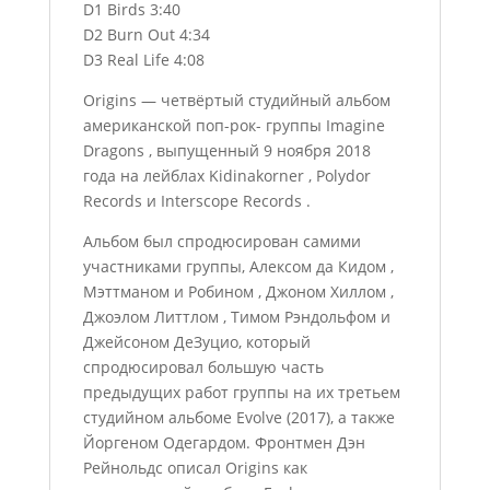
D1 Birds 3:40
D2 Burn Out 4:34
D3 Real Life 4:08
Origins — четвёртый студийный альбом
американской поп-рок- группы Imagine
Dragons , выпущенный 9 ноября 2018
года на лейблах Kidinakorner , Polydor
Records и Interscope Records .
Альбом был спродюсирован самими
участниками группы, Алексом да Кидом ,
Мэттманом и Робином , Джоном Хиллом ,
Джоэлом Литтлом , Тимом Рэндольфом и
Джейсоном ДеЗуцио, который
спродюсировал большую часть
предыдущих работ группы на их третьем
студийном альбоме Evolve (2017), а также
Йоргеном Одегардом. Фронтмен Дэн
Рейнольдс описал Origins как