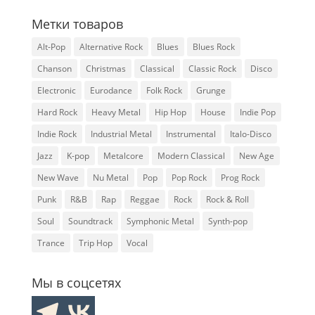
Метки товаров
Alt-Pop
Alternative Rock
Blues
Blues Rock
Chanson
Christmas
Classical
Classic Rock
Disco
Electronic
Eurodance
Folk Rock
Grunge
Hard Rock
Heavy Metal
Hip Hop
House
Indie Pop
Indie Rock
Industrial Metal
Instrumental
Italo-Disco
Jazz
K-pop
Metalcore
Modern Classical
New Age
New Wave
Nu Metal
Pop
Pop Rock
Prog Rock
Punk
R&B
Rap
Reggae
Rock
Rock & Roll
Soul
Soundtrack
Symphonic Metal
Synth-pop
Trance
Trip Hop
Vocal
Мы в соцсетях