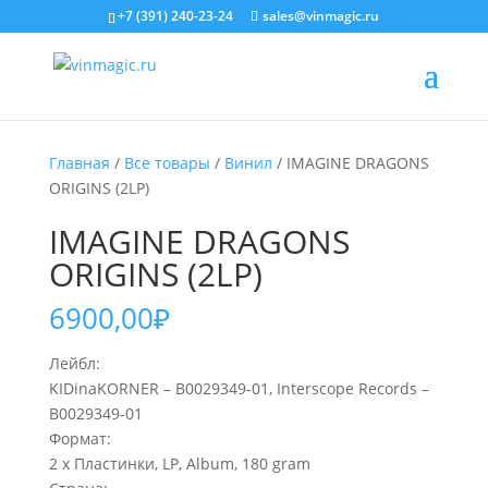
+7 (391) 240-23-24
sales@vinmagic.ru
Главная
/
Все товары
/
Винил
/ IMAGINE DRAGONS
ORIGINS (2LP)
IMAGINE DRAGONS
ORIGINS (2LP)
6900,00
₽
Лейбл:
KIDinaKORNER – B0029349-01, Interscope Records –
B0029349-01
Формат:
2 x Пластинки, LP, Album, 180 gram