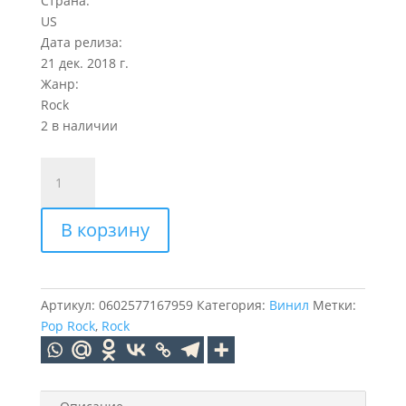
Страна:
US
Дата релиза:
21 дек. 2018 г.
Жанр:
Rock
2 в наличии
Количество
товара
IMAGINE
В корзину
DRAGONS
ORIGINS
(2LP)
Артикул:
0602577167959
Категория:
Винил
Метки:
Pop Rock
,
Rock