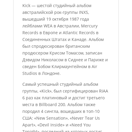
Kick — шестой студийный альбом
австралийской рок-группы INXS,
вышедший 19 октября 1987 года
лейблами WEA в Австралии, Mercury
Records в Европе и Atlantic Records в
Соединенных Штатах и Канаде. Альбом
был спродюсирован британским
продюсером Крисом Томасом, записан
Дэвидом Николасом в Сиднее и Париже и
сведен Бобом Клирмаунтейном в Air
Studios в Лондоне.
Самый успешный студийный альбом
группы, «Kick», был сертифицирован RIAA
6 раз как платиновый и достиг третьего
места в Billboard 200. Альбом также
породил 4 сингла, вошедших в топ-10
США: «New Sensation», «Never Tear Us
Apart», «Devil Inside» и «Need You
Tonight», последний из которых достиг