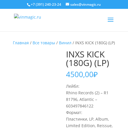
+7 (391) 240-23-24
sales@vinmagic.ru
Главная
/
Все товары
/
Винил
/ INXS KICK (180G) (LP)
INXS KICK
(180G) (LP)
4500,00
₽
Лейбл:
Rhino Records (2) – R1
81796, Atlantic –
603497846122
Формат:
Пластинки, LP, Album,
Limited Edition, Reissue,