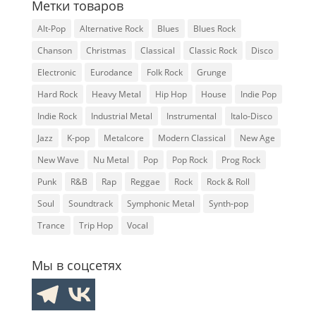
Метки товаров
Alt-Pop
Alternative Rock
Blues
Blues Rock
Chanson
Christmas
Classical
Classic Rock
Disco
Electronic
Eurodance
Folk Rock
Grunge
Hard Rock
Heavy Metal
Hip Hop
House
Indie Pop
Indie Rock
Industrial Metal
Instrumental
Italo-Disco
Jazz
K-pop
Metalcore
Modern Classical
New Age
New Wave
Nu Metal
Pop
Pop Rock
Prog Rock
Punk
R&B
Rap
Reggae
Rock
Rock & Roll
Soul
Soundtrack
Symphonic Metal
Synth-pop
Trance
Trip Hop
Vocal
Мы в соцсетях