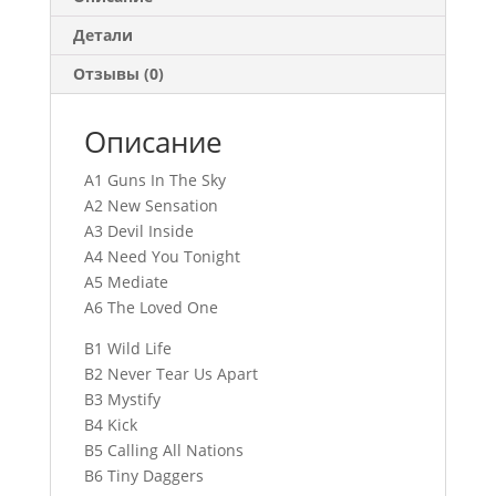
Детали
Отзывы (0)
Описание
A1 Guns In The Sky
A2 New Sensation
A3 Devil Inside
A4 Need You Tonight
A5 Mediate
A6 The Loved One
B1 Wild Life
B2 Never Tear Us Apart
B3 Mystify
B4 Kick
B5 Calling All Nations
B6 Tiny Daggers