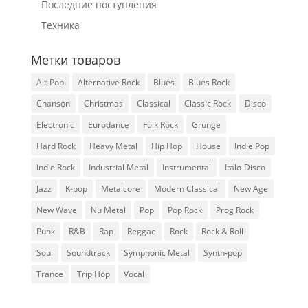
Последние поступления
Техника
Метки товаров
Alt-Pop
Alternative Rock
Blues
Blues Rock
Chanson
Christmas
Classical
Classic Rock
Disco
Electronic
Eurodance
Folk Rock
Grunge
Hard Rock
Heavy Metal
Hip Hop
House
Indie Pop
Indie Rock
Industrial Metal
Instrumental
Italo-Disco
Jazz
K-pop
Metalcore
Modern Classical
New Age
New Wave
Nu Metal
Pop
Pop Rock
Prog Rock
Punk
R&B
Rap
Reggae
Rock
Rock & Roll
Soul
Soundtrack
Symphonic Metal
Synth-pop
Trance
Trip Hop
Vocal