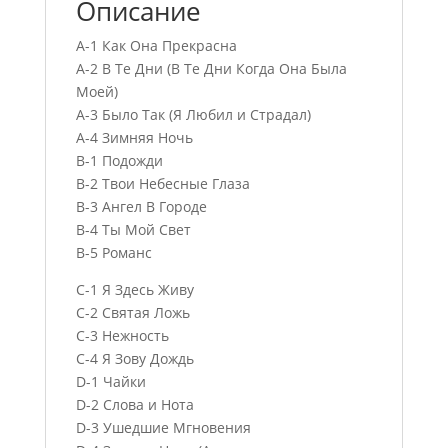
Описание
A-1 Как Она Прекрасна
A-2 В Те Дни (В Те Дни Когда Она Была
Моей)
A-3 Было Так (Я Любил и Страдал)
A-4 Зимняя Ночь
B-1 Подожди
B-2 Твои Небесные Глаза
B-3 Ангел В Городе
B-4 Ты Мой Свет
B-5 Романс
C-1 Я Здесь Живу
C-2 Святая Ложь
C-3 Нежность
C-4 Я Зову Дождь
D-1 Чайки
D-2 Слова и Нота
D-3 Ушедшие Мгновения