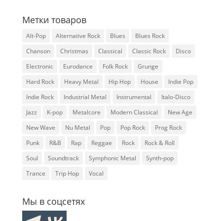
Метки товаров
Alt-Pop
Alternative Rock
Blues
Blues Rock
Chanson
Christmas
Classical
Classic Rock
Disco
Electronic
Eurodance
Folk Rock
Grunge
Hard Rock
Heavy Metal
Hip Hop
House
Indie Pop
Indie Rock
Industrial Metal
Instrumental
Italo-Disco
Jazz
K-pop
Metalcore
Modern Classical
New Age
New Wave
Nu Metal
Pop
Pop Rock
Prog Rock
Punk
R&B
Rap
Reggae
Rock
Rock & Roll
Soul
Soundtrack
Symphonic Metal
Synth-pop
Trance
Trip Hop
Vocal
Мы в соцсетях