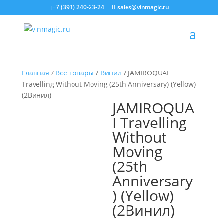
+7 (391) 240-23-24
sales@vinmagic.ru
Главная
/
Все товары
/
Винил
/ JAMIROQUAI
Travelling Without Moving (25th Anniversary) (Yellow)
(2Винил)
JAMIROQUA
I Travelling
Without
Moving
(25th
Anniversary
) (Yellow)
(2Винил)