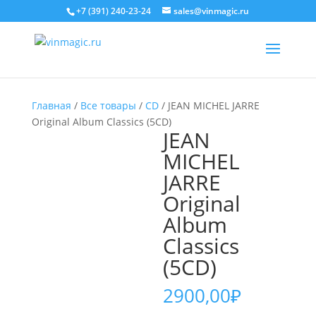
+7 (391) 240-23-24
sales@vinmagic.ru
Главная
/
Все товары
/
CD
/ JEAN MICHEL JARRE
Original Album Classics (5CD)
JEAN
MICHEL
JARRE
Original
Album
Classics
(5CD)
2900,00
₽