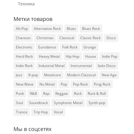
Техника
Метки товаров
Alt-Pop
Alternative Rock
Blues
Blues Rock
Chanson
Christmas
Classical
Classic Rock
Disco
Electronic
Eurodance
Folk Rock
Grunge
Hard Rock
Heavy Metal
Hip Hop
House
Indie Pop
Indie Rock
Industrial Metal
Instrumental
Italo-Disco
Jazz
K-pop
Metalcore
Modern Classical
New Age
New Wave
Nu Metal
Pop
Pop Rock
Prog Rock
Punk
R&B
Rap
Reggae
Rock
Rock & Roll
Soul
Soundtrack
Symphonic Metal
Synth-pop
Trance
Trip Hop
Vocal
Мы в соцсетях