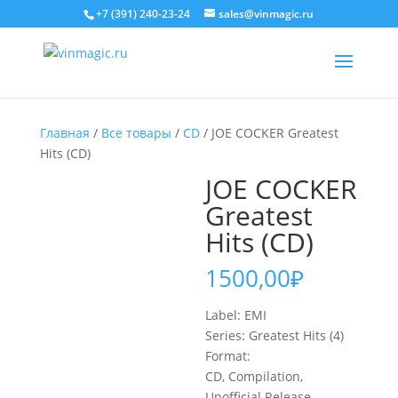
+7 (391) 240-23-24
sales@vinmagic.ru
Главная
/
Все товары
/
CD
/ JOE COCKER Greatest
Hits (CD)
JOE COCKER
Greatest
Hits (CD)
1500,00
₽
Label: EMI
Series: Greatest Hits (4)
Format:
CD, Compilation,
Unofficial Release