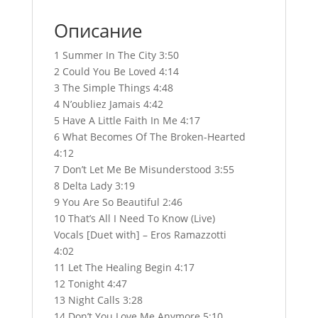
Описание
1 Summer In The City 3:50
2 Could You Be Loved 4:14
3 The Simple Things 4:48
4 N’oubliez Jamais 4:42
5 Have A Little Faith In Me 4:17
6 What Becomes Of The Broken-Hearted
4:12
7 Don’t Let Me Be Misunderstood 3:55
8 Delta Lady 3:19
9 You Are So Beautiful 2:46
10 That’s All I Need To Know (Live)
Vocals [Duet with] – Eros Ramazzotti
4:02
11 Let The Healing Begin 4:17
12 Tonight 4:47
13 Night Calls 3:28
14 Don’t You Love Me Anymore 5:10