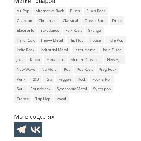
Метки товаров
Alt-Pop
Alternative Rock
Blues
Blues Rock
Chanson
Christmas
Classical
Classic Rock
Disco
Electronic
Eurodance
Folk Rock
Grunge
Hard Rock
Heavy Metal
Hip Hop
House
Indie Pop
Indie Rock
Industrial Metal
Instrumental
Italo-Disco
Jazz
K-pop
Metalcore
Modern Classical
New Age
New Wave
Nu Metal
Pop
Pop Rock
Prog Rock
Punk
R&B
Rap
Reggae
Rock
Rock & Roll
Soul
Soundtrack
Symphonic Metal
Synth-pop
Trance
Trip Hop
Vocal
Мы в соцсетях