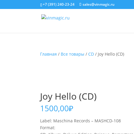
+7 (391) 240-23-24
sales@vinmagic.ru
Главная
/
Все товары
/
CD
/ Joy Hello (CD)
Joy Hello (CD)
1500,00
₽
Label: Maschina Records – MASHCD-108
Format: