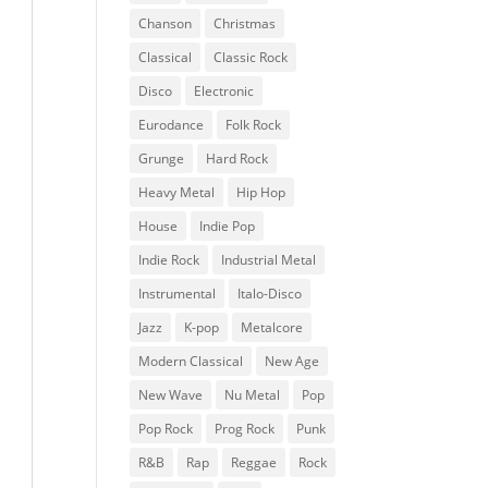
Chanson
Christmas
Classical
Classic Rock
Disco
Electronic
Eurodance
Folk Rock
Grunge
Hard Rock
Heavy Metal
Hip Hop
House
Indie Pop
Indie Rock
Industrial Metal
Instrumental
Italo-Disco
Jazz
K-pop
Metalcore
Modern Classical
New Age
New Wave
Nu Metal
Pop
Pop Rock
Prog Rock
Punk
R&B
Rap
Reggae
Rock