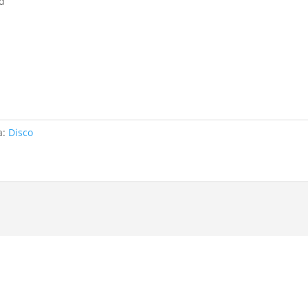
ed
а:
Disco