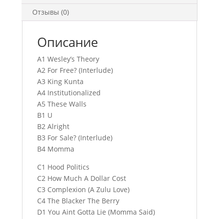
Отзывы (0)
Описание
A1 Wesley’s Theory
A2 For Free? (Interlude)
A3 King Kunta
A4 Institutionalized
A5 These Walls
B1 U
B2 Alright
B3 For Sale? (Interlude)
B4 Momma
C1 Hood Politics
C2 How Much A Dollar Cost
C3 Complexion (A Zulu Love)
C4 The Blacker The Berry
D1 You Aint Gotta Lie (Momma Said)