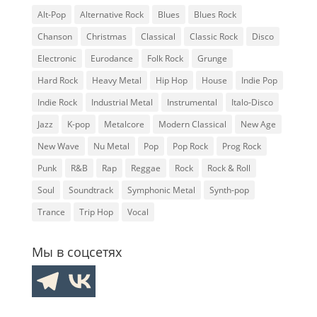
Alt-Pop
Alternative Rock
Blues
Blues Rock
Chanson
Christmas
Classical
Classic Rock
Disco
Electronic
Eurodance
Folk Rock
Grunge
Hard Rock
Heavy Metal
Hip Hop
House
Indie Pop
Indie Rock
Industrial Metal
Instrumental
Italo-Disco
Jazz
K-pop
Metalcore
Modern Classical
New Age
New Wave
Nu Metal
Pop
Pop Rock
Prog Rock
Punk
R&B
Rap
Reggae
Rock
Rock & Roll
Soul
Soundtrack
Symphonic Metal
Synth-pop
Trance
Trip Hop
Vocal
Мы в соцсетях