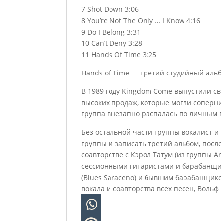
7 Shot Down 3:06
8 You’re Not The Only … I Know 4:16
9 Do I Belong 3:31
10 Can’t Deny 3:28
11 Hands Of Time 3:25
Hands of Time — третий студийный аль
В 1989 году Kingdom Come выпустили сво
высоких продаж, которые могли соперни
группа внезапно распалась по личным п
Без остальной части группы вокалист 
группы и записать третий альбом, пос
соавторстве с Кэрол Татум (из группы An
сессионными гитаристами и барабанщик
(Blues Saraceno) и бывшим барабанщик
вокала и соавторства всех песен, Вольф