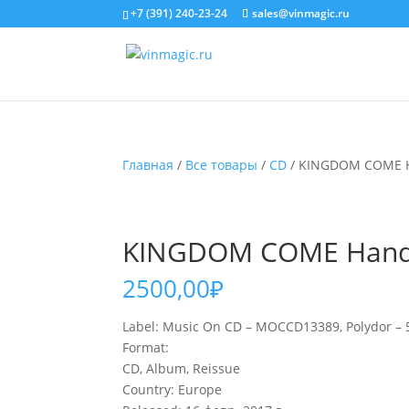
+7 (391) 240-23-24
sales@vinmagic.ru
Главная
/
Все товары
/
CD
/ KINGDOM COME H
KINGDOM COME Hands
2500,00
₽
Label: Music On CD – MOCCD13389, Polydor – 5
Format:
CD, Album, Reissue
Country: Europe