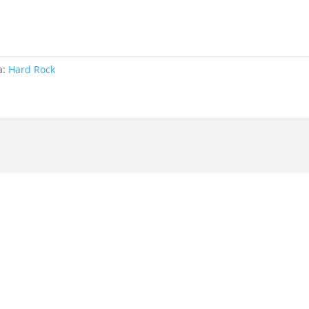
а:
Hard Rock