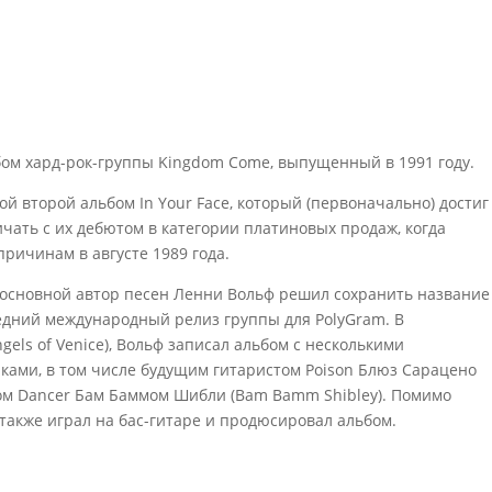
бом хард-рок-группы Kingdom Come, выпущенный в 1991 году.
й второй альбом In Your Face, который (первоначально) достиг
чать с их дебютом в категории платиновых продаж, когда
ричинам в августе 1989 года.
и основной автор песен Ленни Вольф решил сохранить название
ледний международный релиз группы для PolyGram. В
gels of Venice), Вольф записал альбом с несколькими
ами, в том числе будущим гитаристом Poison Блюз Сарацено
ом Dancer Бам Баммом Шибли (Bam Bamm Shibley). Помимо
 также играл на бас-гитаре и продюсировал альбом.