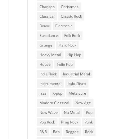
Chanson
Christmas
Classical
Classic Rock
Disco
Electronic
Eurodance
Folk Rock
Grunge
Hard Rock
Heavy Metal
Hip Hop
House
Indie Pop
Indie Rock
Industrial Metal
Instrumental
Italo-Disco
Jazz
K-pop
Metalcore
Modern Classical
New Age
New Wave
Nu Metal
Pop
Pop Rock
Prog Rock
Punk
R&B
Rap
Reggae
Rock