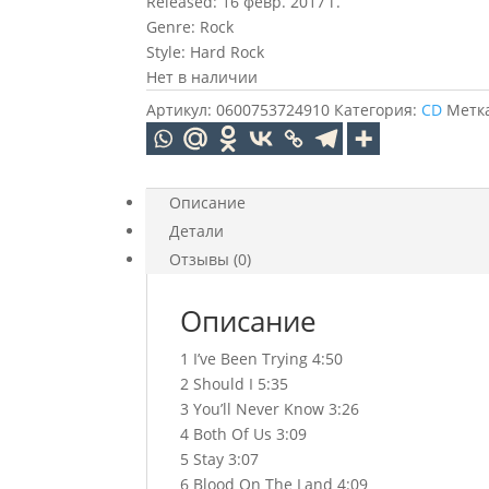
Released: 16 февр. 2017 г.
Genre: Rock
Style: Hard Rock
Нет в наличии
Артикул:
0600753724910
Категория:
CD
Метк
Описание
Детали
Отзывы (0)
Описание
1 I’ve Been Trying 4:50
2 Should I 5:35
3 You’ll Never Know 3:26
4 Both Of Us 3:09
5 Stay 3:07
6 Blood On The Land 4:09