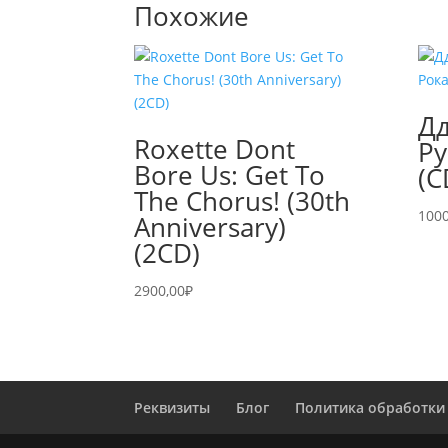
Похожие
Дд
Roxette Dont
Ру
Bore Us: Get To
(C
The Chorus! (30th
1000
Anniversary)
(2CD)
2900,00
₽
Реквизиты
Блог
Политика обработки