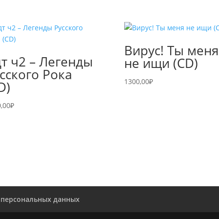
Вирус! Ты меня
т ч2 – Легенды
не ищи (CD)
сского Рока
1300,00
₽
D)
,00
₽
 персональных данных