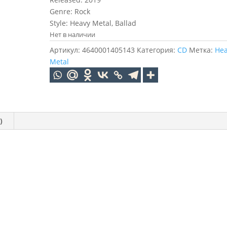
Genre: Rock
Style: Heavy Metal, Ballad
Нет в наличии
Артикул:
4640001405143
Категория:
CD
Метка:
He
Metal
)