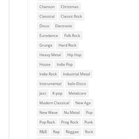
Chanson
Christmas
Classical
Classic Rock
Disco
Electronic
Eurodance
Folk Rock
Grunge
Hard Rock
Heavy Metal
Hip Hop
House
Indie Pop
Indie Rock
Industrial Metal
Instrumental
Italo-Disco
Jazz
K-pop
Metalcore
Modern Classical
New Age
New Wave
Nu Metal
Pop
Pop Rock
Prog Rock
Punk
R&B
Rap
Reggae
Rock