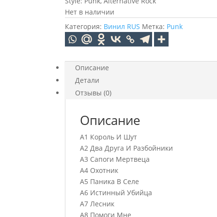
Style: Punk, Alternative Rock
Нет в наличии
Категория:
Винил RUS
Метка:
Punk
Описание
Детали
Отзывы (0)
Описание
A1 Король И Шут
A2 Два Друга И Разбойники
A3 Сапоги Мертвеца
A4 Охотник
A5 Паника В Селе
A6 Истинный Убийца
А7 Лесник
А8 Помоги Мне