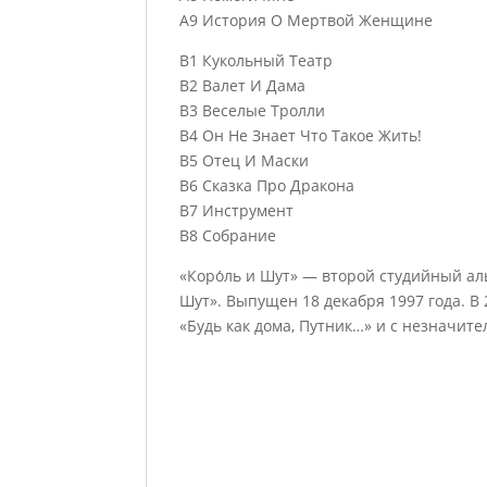
А9 История О Мертвой Женщине
B1 Кукольный Театр
B2 Валет И Дама
B3 Веселые Тролли
B4 Он Не Знает Что Такое Жить!
B5 Отец И Маски
B6 Сказка Про Дракона
B7 Инструмент
B8 Собрание
«Коро́ль и Шут» — второй студийный ал
Шут». Выпущен 18 декабря 1997 года. 
«Будь как дома, Путник…» и с незначит