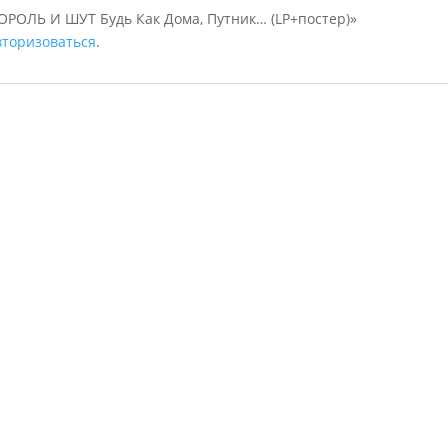
КОРОЛЬ И ШУТ Будь Как Дома, Путник… (LP+постер)»
вторизоваться
.