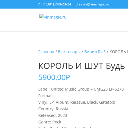
+7 (391) 240-23-24
sales@vinmagic.ru
Главная
/
Все товары
/
Винил RUS
/ КОРОЛЬ И
КОРОЛЬ И ШУТ Будь К
5900,00
₽
Label: United Music Group – UMG23 LP-5270
Format:
Vinyl, LP, Album, Reissue, Black, Gatefold
Country: Russia
Released: 2023
Genre: Rock