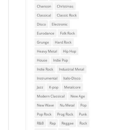
Chanson
Christmas
Classical
Classic Rock
Disco
Electronic
Eurodance
Folk Rock
Grunge
Hard Rock
Heavy Metal
Hip Hop
House
Indie Pop
Indie Rock
Industrial Metal
Instrumental
Italo-Disco
Jazz
K-pop
Metalcore
Modern Classical
New Age
New Wave
Nu Metal
Pop
Pop Rock
Prog Rock
Punk
R&B
Rap
Reggae
Rock