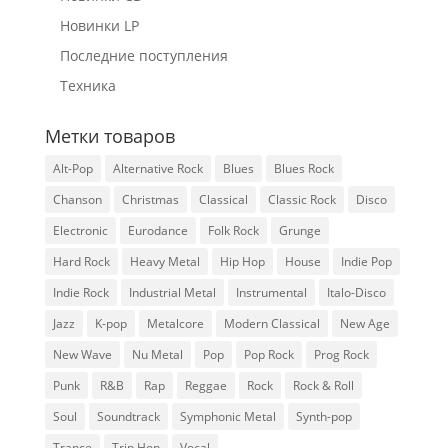
Новинки LP
Последние поступления
Техника
Метки товаров
Alt-Pop
Alternative Rock
Blues
Blues Rock
Chanson
Christmas
Classical
Classic Rock
Disco
Electronic
Eurodance
Folk Rock
Grunge
Hard Rock
Heavy Metal
Hip Hop
House
Indie Pop
Indie Rock
Industrial Metal
Instrumental
Italo-Disco
Jazz
K-pop
Metalcore
Modern Classical
New Age
New Wave
Nu Metal
Pop
Pop Rock
Prog Rock
Punk
R&B
Rap
Reggae
Rock
Rock & Roll
Soul
Soundtrack
Symphonic Metal
Synth-pop
Trance
Trip Hop
Vocal