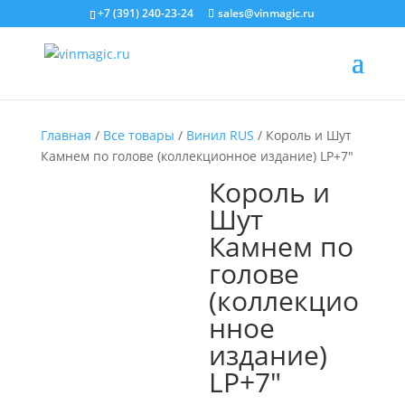
+7 (391) 240-23-24
sales@vinmagic.ru
Главная
/
Все товары
/
Винил RUS
/ Король и Шут
Камнем по голове (коллекционное издание) LP+7″
Король и
Шут
Камнем по
голове
(коллекцио
нное
издание)
LP+7″