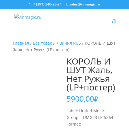
+7 (391) 240-23-24
sales@vinmagic.ru
Главная
/
Все товары
/
Винил RUS
/ КОРОЛЬ И ШУТ
Жаль, Нет Ружья (LP+постер)
КОРОЛЬ И
ШУТ Жаль,
Нет Ружья
(LP+постер)
5900,00
₽
Label: United Music
Group – UMG23 LP-5264
Format: