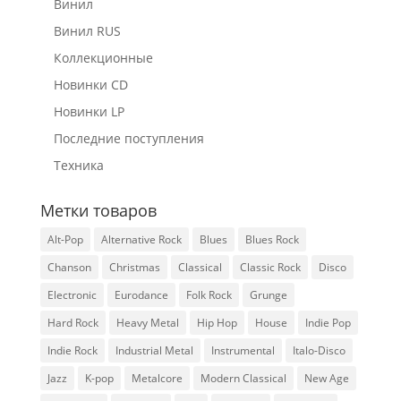
Винил
Винил RUS
Коллекционные
Новинки CD
Новинки LP
Последние поступления
Техника
Метки товаров
Alt-Pop
Alternative Rock
Blues
Blues Rock
Chanson
Christmas
Classical
Classic Rock
Disco
Electronic
Eurodance
Folk Rock
Grunge
Hard Rock
Heavy Metal
Hip Hop
House
Indie Pop
Indie Rock
Industrial Metal
Instrumental
Italo-Disco
Jazz
K-pop
Metalcore
Modern Classical
New Age