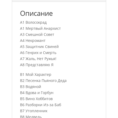
Описание
A1 Волосокрад
A1 Мертвый Анархист
A3 Смешной Совет
A4 Некромант
A5 Защитник Свиней
A6 Генрих и Смерть
A7 Жаль, Нет Ружья!
A8 Представляю Я
B1 Мой Характер
B2 Песенка Пьяного Деда
B3 Водяной
B4 Вдова и Горбун
B5 Вино Хоббитов
B6 Разборки Из-за Баб
B7 Утопленник
B8 Медведь