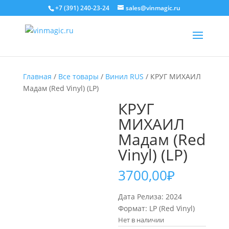
+7 (391) 240-23-24
sales@vinmagic.ru
Главная
/
Все товары
/
Винил RUS
/ КРУГ МИХАИЛ
Мадам (Red Vinyl) (LP)
КРУГ
МИХАИЛ
Мадам (Red
Vinyl) (LP)
3700,00
₽
Дата Релиза: 2024
Формат: LP (Red Vinyl)
Нет в наличии