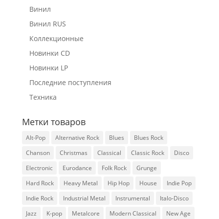
Винил
Винил RUS
Коллекционные
Новинки CD
Новинки LP
Последние поступления
Техника
Метки товаров
Alt-Pop
Alternative Rock
Blues
Blues Rock
Chanson
Christmas
Classical
Classic Rock
Disco
Electronic
Eurodance
Folk Rock
Grunge
Hard Rock
Heavy Metal
Hip Hop
House
Indie Pop
Indie Rock
Industrial Metal
Instrumental
Italo-Disco
Jazz
K-pop
Metalcore
Modern Classical
New Age