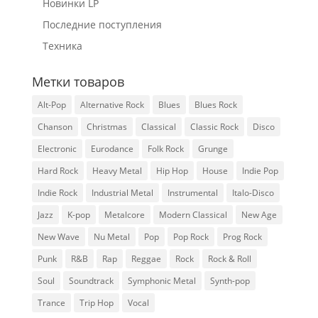
Новинки LP
Последние поступления
Техника
Метки товаров
Alt-Pop
Alternative Rock
Blues
Blues Rock
Chanson
Christmas
Classical
Classic Rock
Disco
Electronic
Eurodance
Folk Rock
Grunge
Hard Rock
Heavy Metal
Hip Hop
House
Indie Pop
Indie Rock
Industrial Metal
Instrumental
Italo-Disco
Jazz
K-pop
Metalcore
Modern Classical
New Age
New Wave
Nu Metal
Pop
Pop Rock
Prog Rock
Punk
R&B
Rap
Reggae
Rock
Rock & Roll
Soul
Soundtrack
Symphonic Metal
Synth-pop
Trance
Trip Hop
Vocal