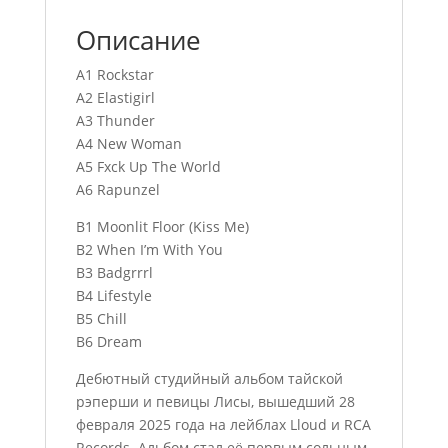
Описание
A1 Rockstar
A2 Elastigirl
A3 Thunder
A4 New Woman
A5 Fxck Up The World
A6 Rapunzel
B1 Moonlit Floor (Kiss Me)
B2 When I’m With You
B3 Badgrrrl
B4 Lifestyle
B5 Chill
B6 Dream
Дебютный студийный альбом тайской
рэперши и певицы Лисы, вышедший 28
февраля 2025 года на лейблах Lloud и RCA
Records. Альбом стал её первым сольным