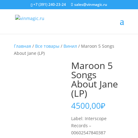
+7 (391) 240-23-24
sales@vinmagic.ru
Главная
/
Все товары
/
Винил
/ Maroon 5 Songs
About Jane (LP)
Maroon 5
Songs
About Jane
(LP)
4500,00
₽
Label: Interscope
Records –
00602547840387