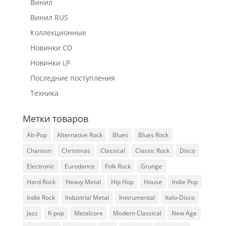
Винил
Винил RUS
Коллекционные
Новинки CD
Новинки LP
Последние поступления
Техника
Метки товаров
Alt-Pop
Alternative Rock
Blues
Blues Rock
Chanson
Christmas
Classical
Classic Rock
Disco
Electronic
Eurodance
Folk Rock
Grunge
Hard Rock
Heavy Metal
Hip Hop
House
Indie Pop
Indie Rock
Industrial Metal
Instrumental
Italo-Disco
Jazz
K-pop
Metalcore
Modern Classical
New Age