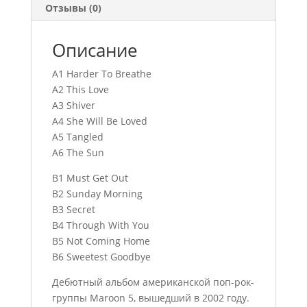
Отзывы (0)
Описание
A1 Harder To Breathe
A2 This Love
A3 Shiver
A4 She Will Be Loved
A5 Tangled
A6 The Sun
B1 Must Get Out
B2 Sunday Morning
B3 Secret
B4 Through With You
B5 Not Coming Home
B6 Sweetest Goodbye
Дебютный альбом американской поп-рок-
группы Maroon 5, вышедший в 2002 году.