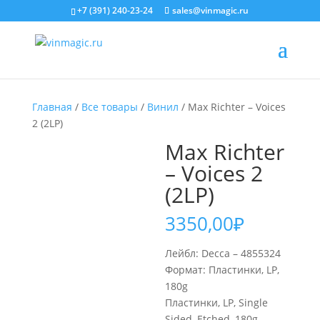
+7 (391) 240-23-24
sales@vinmagic.ru
Главная
/
Все товары
/
Винил
/ Max Richter – Voices
2 (2LP)
Max Richter
– Voices 2
(2LP)
3350,00
₽
Лейбл: Decca – 4855324
Формат: Пластинки, LP,
180g
Пластинки, LP, Single
Sided, Etched, 180g