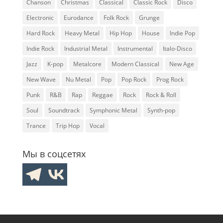
Chanson
Christmas
Classical
Classic Rock
Disco
Electronic
Eurodance
Folk Rock
Grunge
Hard Rock
Heavy Metal
Hip Hop
House
Indie Pop
Indie Rock
Industrial Metal
Instrumental
Italo-Disco
Jazz
K-pop
Metalcore
Modern Classical
New Age
New Wave
Nu Metal
Pop
Pop Rock
Prog Rock
Punk
R&B
Rap
Reggae
Rock
Rock & Roll
Soul
Soundtrack
Symphonic Metal
Synth-pop
Trance
Trip Hop
Vocal
Мы в соцсетях