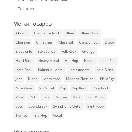
Техника
Метки товаров
Alt-Pop
Alternative Rock
Blues
Blues Rock
Chanson
Christmas
Classical
Classic Rock
Disco
Electronic
Eurodance
Folk Rock
Grunge
Hard Rock
Heavy Metal
Hip Hop
House
Indie Pop
Indie Rock
Industrial Metal
Instrumental
Italo-Disco
Jazz
K-pop
Metalcore
Modern Classical
New Age
New Wave
Nu Metal
Pop
Pop Rock
Prog Rock
Punk
R&B
Rap
Reggae
Rock
Rock & Roll
Soul
Soundtrack
Symphonic Metal
Synth-pop
Trance
Trip Hop
Vocal
Мы в соцсетях