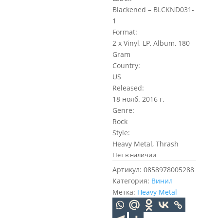
Blackened – BLCKND031-
1
Format:
2 x Vinyl, LP, Album, 180
Gram
Country:
US
Released:
18 нояб. 2016 г.
Genre:
Rock
Style:
Heavy Metal, Thrash
Нет в наличии
Артикул:
0858978005288
Категория:
Винил
Метка:
Heavy Metal