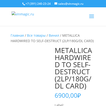
+7 (391) 240-23-24
sales@vinmagic.ru
Главная
/
Все товары
/
Винил
/ METALLICA
HARDWIRED TO SELF-DESTRUCT (2LP/180G/DL CARD)
METALLICA
HARDWIRE
D TO SELF-
DESTRUCT
(2LP/180G/
DL CARD)
6900,00
₽
Label: