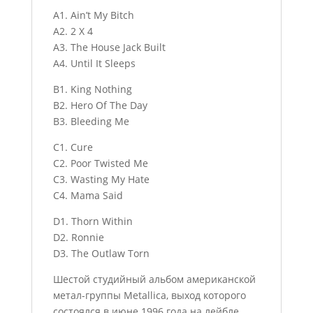
A1. Ain’t My Bitch
A2. 2 X 4
A3. The House Jack Built
A4. Until It Sleeps
B1. King Nothing
B2. Hero Of The Day
B3. Bleeding Me
C1. Cure
C2. Poor Twisted Me
C3. Wasting My Hate
C4. Mama Said
D1. Thorn Within
D2. Ronnie
D3. The Outlaw Torn
Шестой студийный альбом американской
метал-группы Metallica, выход которого
состоялся в июне 1996 года на лейбле