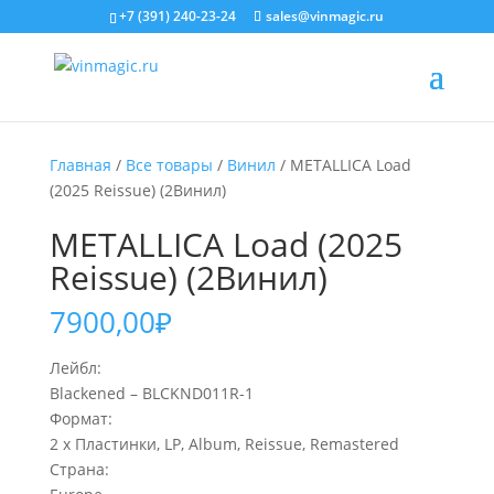
+7 (391) 240-23-24
sales@vinmagic.ru
Главная
/
Все товары
/
Винил
/ METALLICA Load
(2025 Reissue) (2Винил)
METALLICA Load (2025
Reissue) (2Винил)
7900,00
₽
Лейбл:
Blackened – BLCKND011R-1
Формат:
2 x Пластинки, LP, Album, Reissue, Remastered
Страна: