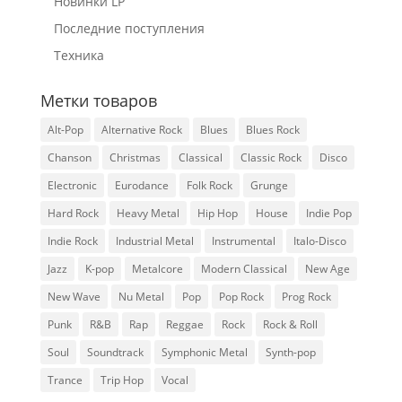
Новинки LP
Последние поступления
Техника
Метки товаров
Alt-Pop
Alternative Rock
Blues
Blues Rock
Chanson
Christmas
Classical
Classic Rock
Disco
Electronic
Eurodance
Folk Rock
Grunge
Hard Rock
Heavy Metal
Hip Hop
House
Indie Pop
Indie Rock
Industrial Metal
Instrumental
Italo-Disco
Jazz
K-pop
Metalcore
Modern Classical
New Age
New Wave
Nu Metal
Pop
Pop Rock
Prog Rock
Punk
R&B
Rap
Reggae
Rock
Rock & Roll
Soul
Soundtrack
Symphonic Metal
Synth-pop
Trance
Trip Hop
Vocal