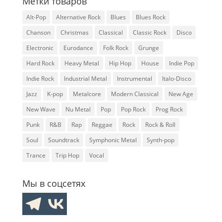
Метки товаров
Alt-Pop
Alternative Rock
Blues
Blues Rock
Chanson
Christmas
Classical
Classic Rock
Disco
Electronic
Eurodance
Folk Rock
Grunge
Hard Rock
Heavy Metal
Hip Hop
House
Indie Pop
Indie Rock
Industrial Metal
Instrumental
Italo-Disco
Jazz
K-pop
Metalcore
Modern Classical
New Age
New Wave
Nu Metal
Pop
Pop Rock
Prog Rock
Punk
R&B
Rap
Reggae
Rock
Rock & Roll
Soul
Soundtrack
Symphonic Metal
Synth-pop
Trance
Trip Hop
Vocal
Мы в соцсетях