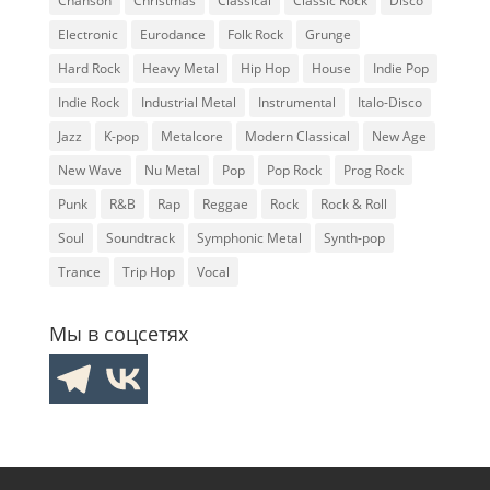
Chanson
Christmas
Classical
Classic Rock
Disco
Electronic
Eurodance
Folk Rock
Grunge
Hard Rock
Heavy Metal
Hip Hop
House
Indie Pop
Indie Rock
Industrial Metal
Instrumental
Italo-Disco
Jazz
K-pop
Metalcore
Modern Classical
New Age
New Wave
Nu Metal
Pop
Pop Rock
Prog Rock
Punk
R&B
Rap
Reggae
Rock
Rock & Roll
Soul
Soundtrack
Symphonic Metal
Synth-pop
Trance
Trip Hop
Vocal
Мы в соцсетях