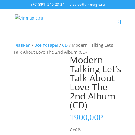
+7 (391) 240-23-24
sales@vinmagic.ru
Главная
/
Все товары
/
CD
/ Modern Talking Let’s
Talk About Love The 2nd Album (CD)
Modern
Talking Let’s
Talk About
Love The
2nd Album
(CD)
1900,00
₽
Лейбл: