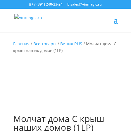
+7 (391) 240-23-24
sales@vinmagic.ru
Главная
/
Все товары
/
Винил RUS
/ Молчат дома С
крыш наших домов (1LP)
Молчат дома С крыш
наших домов (1LP)