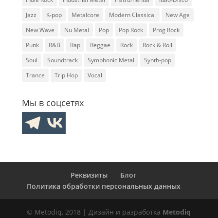
Jazz
K-pop
Metalcore
Modern Classical
New Age
New Wave
Nu Metal
Pop
Pop Rock
Prog Rock
Punk
R&B
Rap
Reggae
Rock
Rock & Roll
Soul
Soundtrack
Symphonic Metal
Synth-pop
Trance
Trip Hop
Vocal
Мы в соцсетях
Реквизиты
Блог
Политика обработки персональных данных
© Metodiq, 2018 | Дизайн и разработка
Metodiq