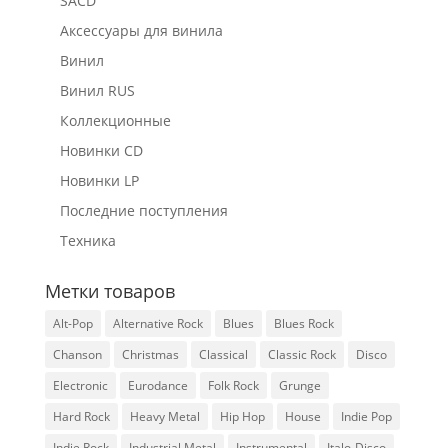
SACD
Аксессуары для винила
Винил
Винил RUS
Коллекционные
Новинки CD
Новинки LP
Последние поступления
Техника
Метки товаров
Alt-Pop
Alternative Rock
Blues
Blues Rock
Chanson
Christmas
Classical
Classic Rock
Disco
Electronic
Eurodance
Folk Rock
Grunge
Hard Rock
Heavy Metal
Hip Hop
House
Indie Pop
Indie Rock
Industrial Metal
Instrumental
Italo-Disco