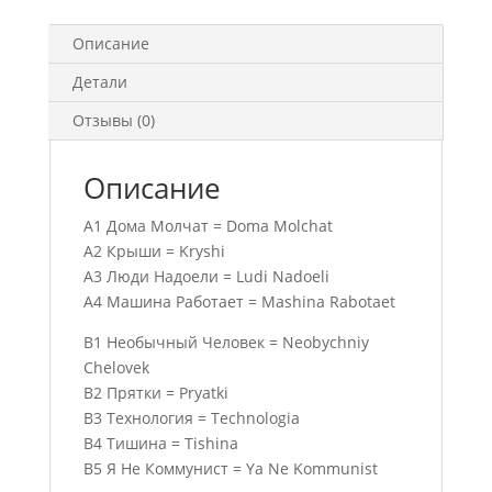
Описание
Детали
Отзывы (0)
Описание
A1 Дома Молчат = Doma Molchat
A2 Крыши = Kryshi
A3 Люди Надоели = Ludi Nadoeli
A4 Машина Работает = Mashina Rabotaet
B1 Необычный Человек = Neobychniy
Chelovek
B2 Прятки = Pryatki
B3 Технология = Technologia
B4 Тишина = Tishina
B5 Я Не Коммунист = Ya Ne Kommunist