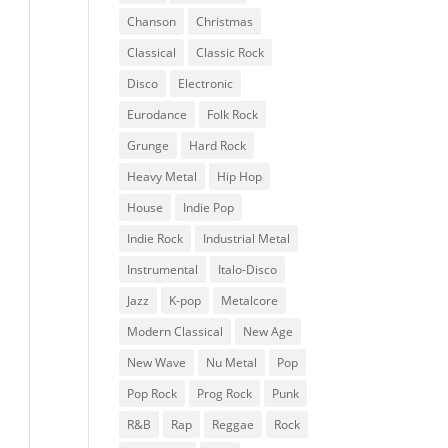
Chanson
Christmas
Classical
Classic Rock
Disco
Electronic
Eurodance
Folk Rock
Grunge
Hard Rock
Heavy Metal
Hip Hop
House
Indie Pop
Indie Rock
Industrial Metal
Instrumental
Italo-Disco
Jazz
K-pop
Metalcore
Modern Classical
New Age
New Wave
Nu Metal
Pop
Pop Rock
Prog Rock
Punk
R&B
Rap
Reggae
Rock