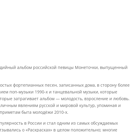
студийный альбом российской певицы Монеточки, выпущенный
ростых фортепианных песен, записанных дома, в сторону более
ием поп-музыки 1990-х и танцевальной музыки, которые
торые затрагивает альбом — молодость, взросление и любовь.
зличным явлениям русской и мировой культур, упоминая и
к приметам быта молодёжи 2010-х.
улярность в России и стал одним из самых обсуждаемых
тзывались о «Раскрасках» в целом положительно; многие