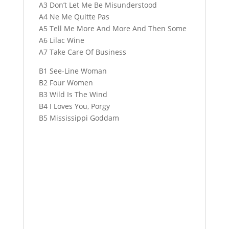
A3 Don’t Let Me Be Misunderstood
A4 Ne Me Quitte Pas
A5 Tell Me More And More And Then Some
A6 Lilac Wine
A7 Take Care Of Business
B1 See-Line Woman
B2 Four Women
B3 Wild Is The Wind
B4 I Loves You, Porgy
B5 Mississippi Goddam