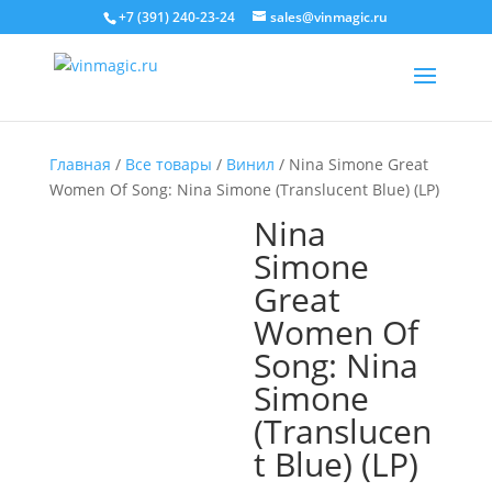
+7 (391) 240-23-24
sales@vinmagic.ru
Главная
/
Все товары
/
Винил
/ Nina Simone Great
Women Of Song: Nina Simone (Translucent Blue) (LP)
Nina
Simone
Great
Women Of
Song: Nina
Simone
(Translucen
t Blue) (LP)