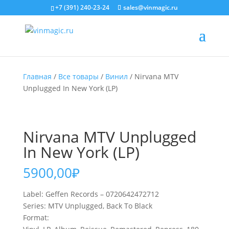
+7 (391) 240-23-24
sales@vinmagic.ru
Главная
/
Все товары
/
Винил
/ Nirvana MTV
Unplugged In New York (LP)
Nirvana MTV Unplugged
In New York (LP)
5900,00
₽
Label: Geffen Records – 0720642472712
Series: MTV Unplugged, Back To Black
Format: