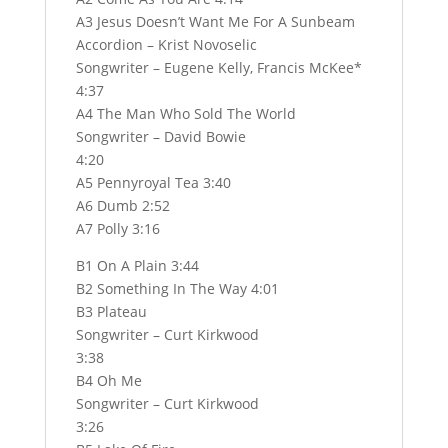
A3 Jesus Doesn’t Want Me For A Sunbeam
Accordion – Krist Novoselic
Songwriter – Eugene Kelly, Francis McKee*
4:37
A4 The Man Who Sold The World
Songwriter – David Bowie
4:20
A5 Pennyroyal Tea 3:40
A6 Dumb 2:52
A7 Polly 3:16
B1 On A Plain 3:44
B2 Something In The Way 4:01
B3 Plateau
Songwriter – Curt Kirkwood
3:38
B4 Oh Me
Songwriter – Curt Kirkwood
3:26