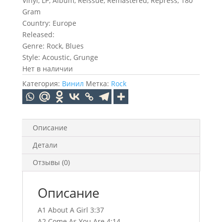
Vinyl, LP, Album, Reissue, Remastered, Repress, 180
Gram
Country: Europe
Released:
Genre: Rock, Blues
Style: Acoustic, Grunge
Нет в наличии
Категория:
Винил
Метка:
Rock
Описание
Детали
Отзывы (0)
Описание
A1 About A Girl 3:37
A2 Come As You Are 4:14