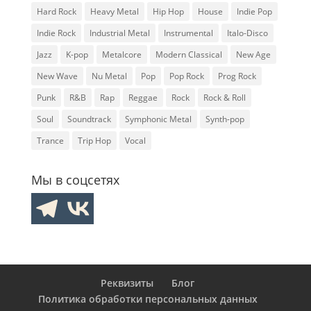
Hard Rock
Heavy Metal
Hip Hop
House
Indie Pop
Indie Rock
Industrial Metal
Instrumental
Italo-Disco
Jazz
K-pop
Metalcore
Modern Classical
New Age
New Wave
Nu Metal
Pop
Pop Rock
Prog Rock
Punk
R&B
Rap
Reggae
Rock
Rock & Roll
Soul
Soundtrack
Symphonic Metal
Synth-pop
Trance
Trip Hop
Vocal
Мы в соцсетях
Реквизиты
Блог
Политика обработки персональных данных