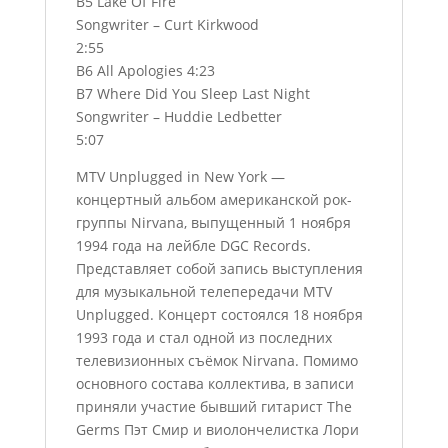
B5 Lake Of Fire
Songwriter – Curt Kirkwood
2:55
B6 All Apologies 4:23
B7 Where Did You Sleep Last Night
Songwriter – Huddie Ledbetter
5:07
MTV Unplugged in New York —
концертный альбом американской рок-
группы Nirvana, выпущенный 1 ноября
1994 года на лейбле DGC Records.
Представляет собой запись выступления
для музыкальной телепередачи MTV
Unplugged. Концерт состоялся 18 ноября
1993 года и стал одной из последних
телевизионных съёмок Nirvana. Помимо
основного состава коллектива, в записи
приняли участие бывший гитарист The
Germs Пэт Смир и виолончелистка Лори