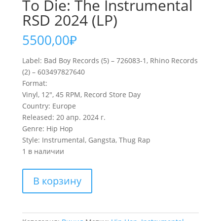
To Die: The Instrumental
RSD 2024 (LP)
5500,00
₽
Label: Bad Boy Records (5) – 726083-1, Rhino Records
(2) – 603497827640
Format:
Vinyl, 12″, 45 RPM, Record Store Day
Country: Europe
Released: 20 апр. 2024 г.
Genre: Hip Hop
Style: Instrumental, Gangsta, Thug Rap
1 в наличии
Количество
В корзину
товара
NOTORIOUS
B.I.G.
Ready