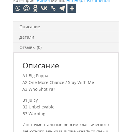
Категория:
Винил
Метки:
Hip Hop
,
Instrumental
To
Die:
The
Instrumental
Описание
RSD
Детали
2024
(LP)
Отзывы (0)
Описание
A1 Big Poppa
A2 One More Chance / Stay With Me
A3 Who Shot Ya?
B1 Juicy
B2 Unbelievable
B3 Warning
Инструментальные версии классического
дебютного альбома Biggie «ready to die» и