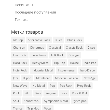
Новинки LP
Последние поступления
Техника
Метки товаров
Alt-Pop
Alternative Rock
Blues
Blues Rock
Chanson
Christmas
Classical
Classic Rock
Disco
Electronic
Eurodance
Folk Rock
Grunge
Hard Rock
Heavy Metal
Hip Hop
House
Indie Pop
Indie Rock
Industrial Metal
Instrumental
Italo-Disco
Jazz
K-pop
Metalcore
Modern Classical
New Age
New Wave
Nu Metal
Pop
Pop Rock
Prog Rock
Punk
R&B
Rap
Reggae
Rock
Rock & Roll
Soul
Soundtrack
Symphonic Metal
Synth-pop
Trance
Trip Hop
Vocal