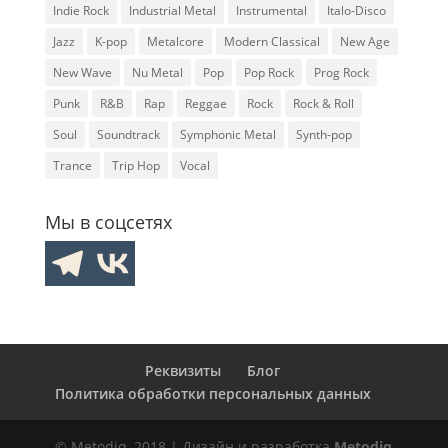
Indie Rock
Industrial Metal
Instrumental
Italo-Disco
Jazz
K-pop
Metalcore
Modern Classical
New Age
New Wave
Nu Metal
Pop
Pop Rock
Prog Rock
Punk
R&B
Rap
Reggae
Rock
Rock & Roll
Soul
Soundtrack
Symphonic Metal
Synth-pop
Trance
Trip Hop
Vocal
Мы в соцсетях
Реквизиты
Блог
Политика обработки персональных данных
© Metodiq, 2018 | Дизайн и разработка
Metodiq