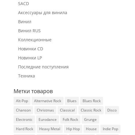
SACD
Аксессуары для винила
Винил
Винил RUS
Коллекционные
Новинки CD
Новинки LP
Последние поступления
Техника
Метки товаров
Alt-Pop
Alternative Rock
Blues
Blues Rock
Chanson
Christmas
Classical
Classic Rock
Disco
Electronic
Eurodance
Folk Rock
Grunge
Hard Rock
Heavy Metal
Hip Hop
House
Indie Pop