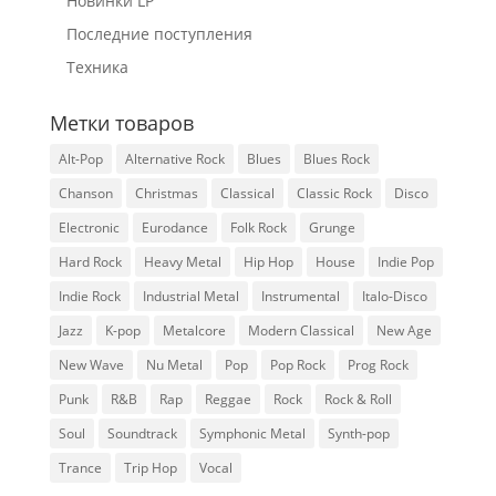
Новинки LP
Последние поступления
Техника
Метки товаров
Alt-Pop
Alternative Rock
Blues
Blues Rock
Chanson
Christmas
Classical
Classic Rock
Disco
Electronic
Eurodance
Folk Rock
Grunge
Hard Rock
Heavy Metal
Hip Hop
House
Indie Pop
Indie Rock
Industrial Metal
Instrumental
Italo-Disco
Jazz
K-pop
Metalcore
Modern Classical
New Age
New Wave
Nu Metal
Pop
Pop Rock
Prog Rock
Punk
R&B
Rap
Reggae
Rock
Rock & Roll
Soul
Soundtrack
Symphonic Metal
Synth-pop
Trance
Trip Hop
Vocal