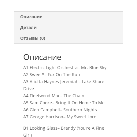
Описание
Детали
Отзывы (0)
Описание
A1 Electric Light Orchestra– Mr. Blue Sky
A2 Sweet*– Fox On The Run
A3 Aliotta Haynes Jeremiah– Lake Shore
Drive
A4 Fleetwood Mac– The Chain
A5 Sam Cooke– Bring It On Home To Me
A6 Glen Campbell– Southern Nights
A7 George Harrison– My Sweet Lord
B1 Looking Glass– Brandy (You’re A Fine
Girl)