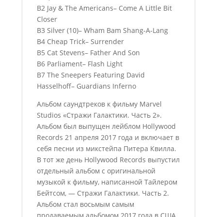
B2 Jay & The Americans– Come A Little Bit
Closer
B3 Silver (10)– Wham Bam Shang-A-Lang
B4 Cheap Trick– Surrender
B5 Cat Stevens– Father And Son
B6 Parliament– Flash Light
B7 The Sneepers Featuring David
Hasselhoff– Guardians Inferno
Альбом саундтреков к фильму Marvel
Studios «Стражи Галактики. Часть 2».
Альбом был выпущен лейблом Hollywood
Records 21 апреля 2017 года и включает в
себя песни из микстейпа Питера Квилла.
В тот же день Hollywood Records выпустил
отдельный альбом с оригинальной
музыкой к фильму, написанной Тайлером
Бейтсом, — Стражи Галактики. Часть 2.
Альбом стал восьмым самым
продаваемым альбомом 2017 года в США