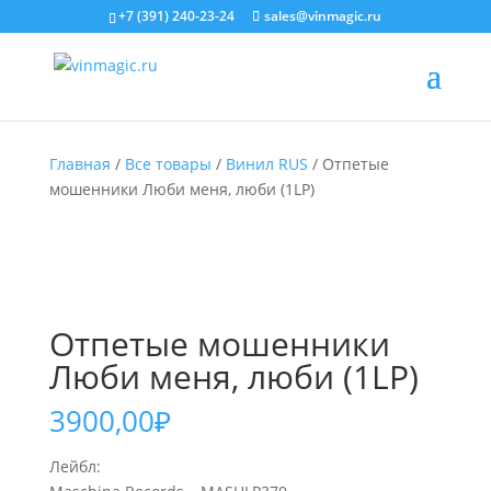
+7 (391) 240-23-24
sales@vinmagic.ru
Главная
/
Все товары
/
Винил RUS
/ Отпетые
мошенники Люби меня, люби (1LP)
Отпетые мошенники
Люби меня, люби (1LP)
3900,00
₽
Лейбл: