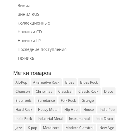
Винил
Винил RUS
Коллекционные
Новинки CD
Новинки LP
Последние поступления
Техника
Метки товаров
Alt-Pop
Alternative Rock
Blues
Blues Rock
Chanson
Christmas
Classical
Classic Rock
Disco
Electronic
Eurodance
Folk Rock
Grunge
Hard Rock
Heavy Metal
Hip Hop
House
Indie Pop
Indie Rock
Industrial Metal
Instrumental
Italo-Disco
Jazz
K-pop
Metalcore
Modern Classical
New Age