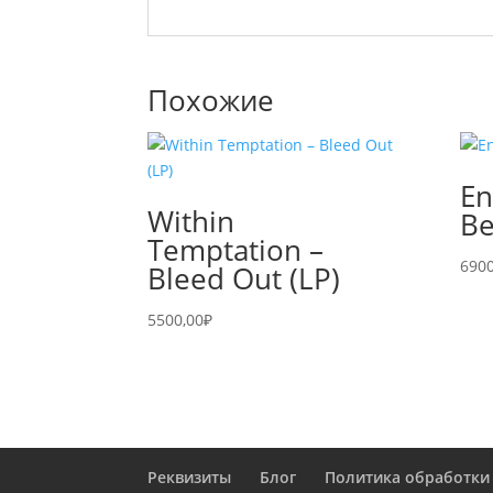
Похожие
En
Within
Be
Temptation –
6900
Bleed Out (LP)
5500,00
₽
Реквизиты
Блог
Политика обработки