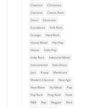
Chanson
Christmas
Classical
Classic Rock
Disco
Electronic
Eurodance
Folk Rock
Grunge
Hard Rock
Heavy Metal
Hip Hop
House
Indie Pop
Indie Rock
Industrial Metal
Instrumental
Italo-Disco
Jazz
K-pop
Metalcore
Modern Classical
New Age
New Wave
Nu Metal
Pop
Pop Rock
Prog Rock
Punk
R&B
Rap
Reggae
Rock