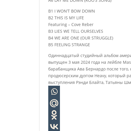
A6 LAY ME DOWN (ROO’S SONG)
B1 I WON’T BOW DOWN
B2 THIS IS MY LIFE
Featuring – Cove Reber
B3 LIES WE TELL OURSELVES
B4 WE ARE ONE (OUR STRUGGLE)
B5 FEELING STRANGE
Одиннадцатый студийный альбом америк
выпущен 3 мая 2024 года на лейбле Mas
барабанщика Ава Бернардо после того, 
продюсерским дуэтом Heavy, который ра
выступления Рэнди Блайта, Татьяны Шм